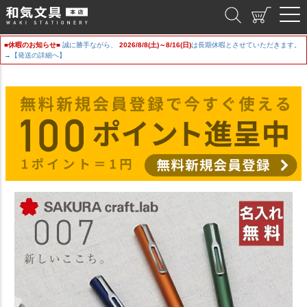
和気文具
■休暇のお知らせ■
誠に勝手ながら、
2026/8/8(土)～8/16(日)
は長期休暇とさせていただきます。
→【発送の詳細へ】