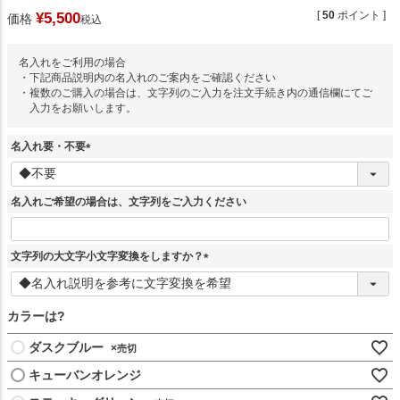
[
50
ポイント ]
¥
5,500
価格
税込
名入れをご利用の場合
・下記商品説明内の名入れのご案内をご確認ください
・複数のご購入の場合は、文字列のご入力を注文手続き内の通信欄にてご
入力をお願いします。
名入れ要・不要
(
必
須
名入れご希望の場合は、文字列をご入力ください
)
文字列の大文字小文字変換をしますか？
(
必
須
カラーは?
)
ダスクブルー
×
キューバンオレンジ