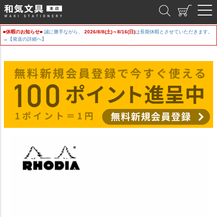
和気文具
■休暇のお知らせ■
誠に勝手ながら、
2026/8/8(土)～8/16(日)
は長期休暇とさせていただきます。
→【発送の詳細へ】