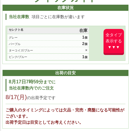
在庫状況
当社在庫数
項目ごとに在庫数が違います
セレクト名
在庫
全タイプ
1
グレー
表示する
2
パープル
▼▼▼
×
ターコイズ/ブルー
1
ピンク/ブルー
×
ターコイズ/レッド
×
ダークブルー
出荷の目安
1
ホワイト
8月17日7時59分
までに
1
ブルー/ホワイト
当社在庫数内でのご注文
8/17(月)
の出荷予定です
ご購入のタイミングによっては欠品・完売・廃盤になる可能性が
ございます。
出荷予定日は目安としてお考えください。