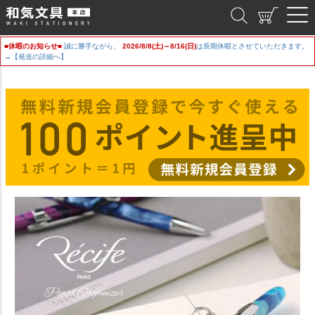
和気文具
■休暇のお知らせ■
誠に勝手ながら、
2026/8/8(土)～8/16(日)
は長期休暇とさせていただきます。
→【発送の詳細へ】