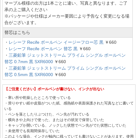
マーブル模様の出方は1本ごとに違い、写真と異なります。ご了
承の上ご購入ください
※パッケージや仕様はメーカー要因により予告なく変更になる場
合がございます。
替芯はこちら
・
レシーフ Recife ボールペン イージーフロー芯 黒
￥660
・
レシーフ Recife ボールペン 替芯 黒
￥660
・
三菱鉛筆 ジェットストリーム プライム シングル ボールペン
替芯 0.7mm 黒 SXR6000
￥660
・
三菱鉛筆 ジェットストリーム プライム シングル ボールペン
替芯 0.5mm 黒 SXR6000
￥660
【ご注意ください】ボールペンが書けない、インクが出ない
・寒い所や乾燥したところで使っている
・滑りやすい紙や皮脂がついた紙、感熱紙や表面保護された写真などに書いて
いる
・ペンを落としたりぶつけた、ペン先が汚れている
・横向きや上向けで使った、またはその状況で保管していた
・キャップか開いている、ノックした状態でペン先がでた状態にしていた
・未使用でも長期間保存していた
このような場合、インクが軸内に残っていても書けないことがあります。使用