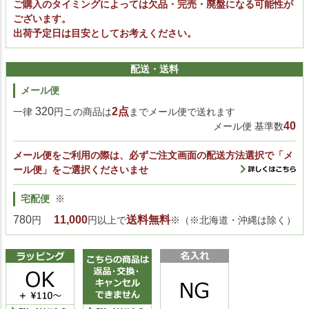
ご購入のタイミングによっては欠品・完売・廃盤になる可能性が
ございます。
出荷予定日は目安としてお考えください。
配送・送料
メール便
320
2点
一律
円この商品は
までメール便で送れます
40
メール便 基準数
メール便をご利用の際は、必ずご注文画面の配送方法選択で「メ
ール便」をご選択くださいませ
宅配便
※
780
11,000
送料無料
円
円以上で
※（※北海道・沖縄は除く）