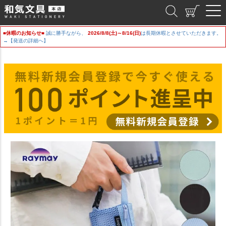
和気文具
■休暇のお知らせ■
誠に勝手ながら、
2026/8/8(土)～8/16(日)
は長期休暇とさせていただきます。
→【発送の詳細へ】