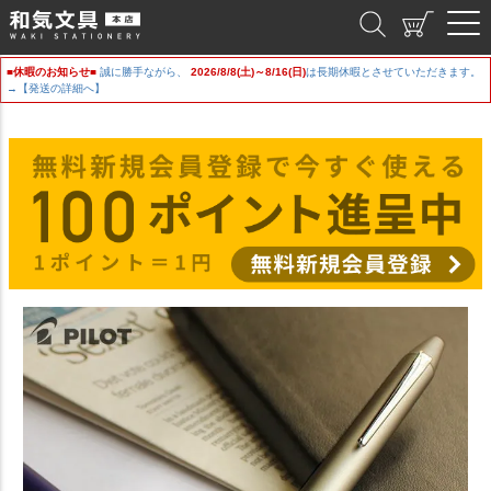
和気文具
■休暇のお知らせ■
誠に勝手ながら、
2026/8/8(土)～8/16(日)
は長期休暇とさせていただきます。
→【発送の詳細へ】