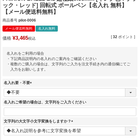
ック・レッド] 回転式 ボールペン【名入れ 無料】
【メール便送料無料】
商品番号
pilot-0006
メール便送料無料
名入れ無料
[
32
ポイント ]
¥
3,465
価格
税込
名入れをご利用の場合
・下記商品説明内の名入れのご案内をご確認ください
・複数のご購入の場合は、文字列のご入力を注文手続き内の通信欄にてご
入力をお願いします。
名入れ要・不要
(
必
須
名入れご希望の場合は、文字列をご入力ください
)
文字列の大文字小文字変換をしますか？
(
必
須