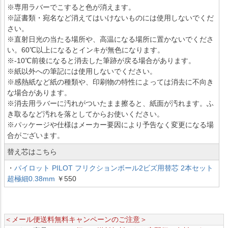
※専用ラバーでこすると色が消えます。
※証書類・宛名など消えてはいけないものには使用しないでくだ
さい。
※直射日光の当たる場所や、高温になる場所に置かないでくださ
い。60℃以上になるとインキが無色になります。
※-10℃前後になると消去した筆跡が戻る場合があります。
※紙以外への筆記には使用しないでください。
※感熱紙など紙の種類や、印刷物の特性によっては消去に不向き
な場合があります。
※消去用ラバーに汚れがついたまま擦ると、紙面が汚れます。ふ
き取るなど汚れを落としてからお使いください。
※パッケージや仕様はメーカー要因により予告なく変更になる場
合がございます。
替え芯はこちら
・
パイロット PILOT フリクションボール2ビズ用替芯 2本セット
超極細0.38mm
￥550
＜メール便送料無料キャンペーンのご注意＞