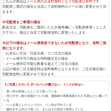
こちらの商品は
メール便のみ送料無料となり宅配便は有料です。
宅配便ご選択の場合も当店にて送料無料のメール便に変更させて頂
きます。
※宅配便をご希望の場合
配送方法：宅配便をご選択いただき備考欄に＜宅配便希望＞とご入
力下さい。後ほど当店で宅配便送料に変更いたします。
※以下の場合はメール便発送できないため宅配便となり、送料ご負
担になります。
・お支払い方法「代金引換」でご注文の場合
・メール便不可の商品を同時購注文の場合
・メール便対応可能な数量を超えてご注文の場合
上記の場合ご注文確定時は送料無料となりますが、ご注文確定後に
宅配便送料に変更させて頂きます。
【ご注意ください】ボールペンが書けない、インクが出ない
・寒い所や乾燥したところで使っている
・滑りやすい紙や皮脂がついた紙、感熱紙や表面保護された写真などに書いて
いる
・ペンを落としたりぶつけた、ペン先が汚れている
・横向きや上向けで使った、またはその状況で保管していた