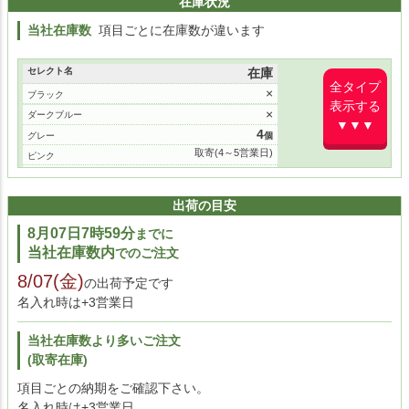
在庫状況
当社在庫数
項目ごとに在庫数が違います
セレクト名
在庫
全タイプ
×
ブラック
表示する
×
ダークブルー
▼▼▼
4
グレー
取寄(4～5営業日)
ピンク
取寄(4～5営業日)
パールホワイト
取寄(4～5営業日)
アイスブルー
出荷の目安
8月07日7時59分
までに
当社在庫数内
でのご注文
8/07(金)
の出荷予定です
名入れ時は+3営業日
当社在庫数より多いご注文
(取寄在庫)
項目ごとの納期をご確認下さい。
名入れ時は+3営業日