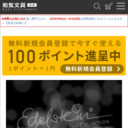
和気文具
■休暇のお知らせ■
誠に勝手ながら、
2026/8/8(土)～8/16(日)
は長期休暇とさせていただきます。
→【発送の詳細へ】