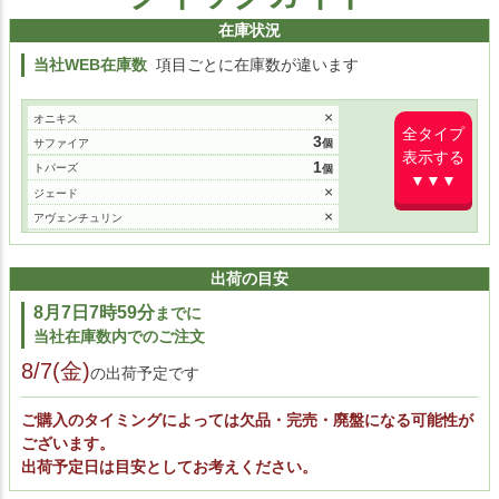
在庫状況
当社WEB在庫数
項目ごとに在庫数が違います
×
オニキス
全タイプ
3
サファイア
表示する
1
トパーズ
▼▼▼
×
ジェード
×
アヴェンチュリン
×
マンダリン
×
ルビー
出荷の目安
8月7日7時59分
までに
当社在庫数内でのご注文
8/7(金)
の出荷予定です
ご購入のタイミングによっては欠品・完売・廃盤になる可能性が
ございます。
出荷予定日は目安としてお考えください。