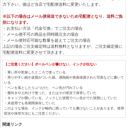
力下さい。後ほど当店で宅配便送料に変更いたします。
※以下の場合はメール便発送できないため宅配便となり、送料ご負
担になります。
・お支払い方法「代金引換」でご注文の場合
・メール便不可の商品を同時購注文の場合
・メール便対応可能な数量を超えてご注文の場合
上記の場合ご注文確定時は送料無料となりますが、ご注文確定後に
宅配便送料に変更させて頂きます。
【ご注意ください】ボールペンが書けない、インクが出ない
・寒い所や乾燥したところで使っている
・滑りやすい紙や皮脂がついた紙、感熱紙や表面保護された写真などに書いて
いる
・ペンを落としたりぶつけた、ペン先が汚れている
・横向きや上向けで使った、またはその状況で保管していた
・キャップか開いている、ノックした状態でペン先がでた状態にしていた
・未使用でも長期間保存していた
このような場合、インクが軸内に残っていても書けないことがあります。使用
状況や保管方法にもご注意ください。
関連リンク