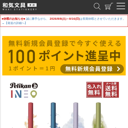
和気文具
■休暇のお知らせ■
誠に勝手ながら、
2026/8/8(土)～8/16(日)
は長期休暇とさせていただきます。
→【発送の詳細へ】