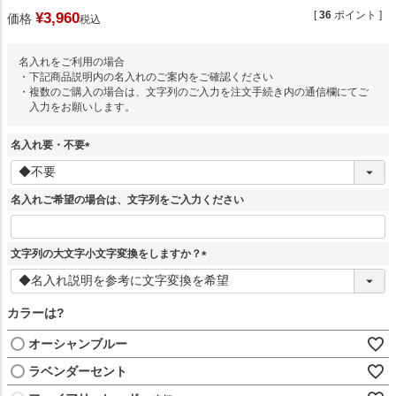
[
36
ポイント ]
¥
3,960
価格
税込
名入れをご利用の場合
・下記商品説明内の名入れのご案内をご確認ください
・複数のご購入の場合は、文字列のご入力を注文手続き内の通信欄にてご
入力をお願いします。
名入れ要・不要
(
必
須
名入れご希望の場合は、文字列をご入力ください
)
文字列の大文字小文字変換をしますか？
(
必
須
カラーは?
)
オーシャンブルー
ラベンダーセント