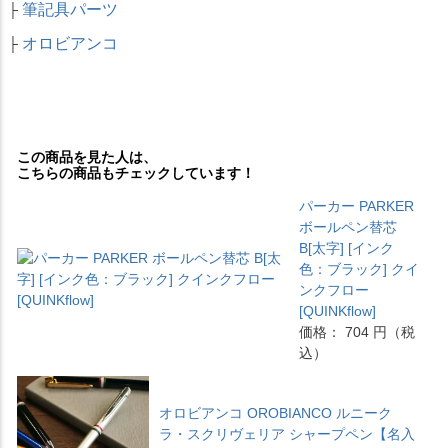
筆記具パーツ
├
オロビアンコ
├
この商品を見た人は、
こちらの商品もチェックしています！
パーカー PARKER
ボールペン替芯
B[太字] [インク
色：ブラック] クイ
ンクフロー
[QUINKflow]
価格： 704 円（税
込）
オロビアンコ OROBIANCO ルニーク
ラ・スクリヴェリア シャープペン【名入