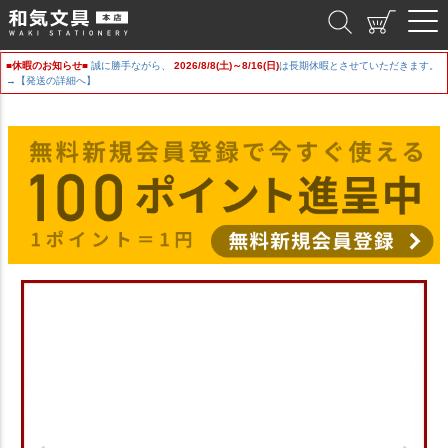
和気文具
■休暇のお知らせ■
誠に勝手ながら、
2026/8/8(土)～8/16(日)
は長期休暇とさせていただきます。
→【発送の詳細へ】