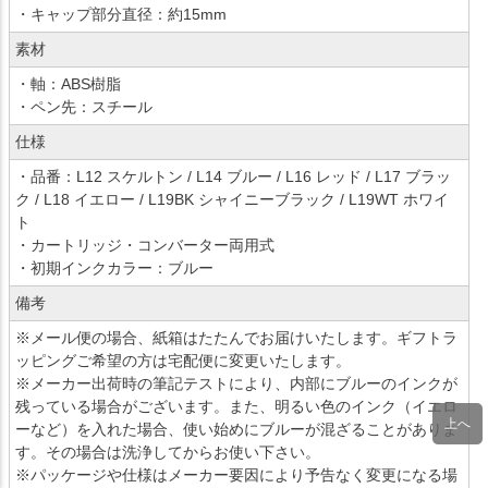
・キャップ部分直径：約15mm
素材
・軸：ABS樹脂
・ペン先：スチール
仕様
・品番：L12 スケルトン / L14 ブルー / L16 レッド / L17 ブラッ
ク / L18 イエロー / L19BK シャイニーブラック / L19WT ホワイ
ト
・カートリッジ・コンバーター両用式
・初期インクカラー：ブルー
備考
※メール便の場合、紙箱はたたんでお届けいたします。ギフトラ
ッピングご希望の方は宅配便に変更いたします。
※メーカー出荷時の筆記テストにより、内部にブルーのインクが
残っている場合がございます。また、明るい色のインク（イエロ
ーなど）を入れた場合、使い始めにブルーが混ざることがありま
す。その場合は洗浄してからお使い下さい。
※パッケージや仕様はメーカー要因により予告なく変更になる場