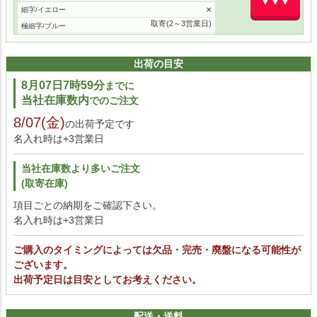
▼▼▼
×
細字/イエロー
取寄(2～3営業日)
極細字/ブルー
2
中字/ブルー
取寄(2～3営業日)
細字/ブルー
出荷の目安
取寄(2～3営業日)
極細字/レッド
8月07日7時59分
までに
取寄(2～3営業日)
中字/レッド
当社在庫数内
でのご注文
1
細字/レッド
取寄(2～3営業日)
8/07(金)
極細字/ブラック
の出荷予定です
取寄(2～3営業日)
中字/ブラック
名入れ時は+3営業日
取寄(2～3営業日)
細字/ブラック
取寄(2～3営業日)
当社在庫数より多いご注文
極細字/スケルトン
取寄(2～3営業日)
(取寄在庫)
中字/スケルトン
取寄(2～3営業日)
細字/スケルトン
項目ごとの納期をご確認下さい。
取寄(2～3営業日)
極細字/ホワイト
名入れ時は+3営業日
1
中字/ホワイト
取寄(2～3営業日)
細字/ホワイト
ご購入のタイミングによっては欠品・完売・廃盤になる可能性が
取寄(2～3営業日)
極細字/シャイニーブラック
ございます。
取寄(2～3営業日)
出荷予定日は目安としてお考えください。
中字/シャイニーブラック
取寄(2～3営業日)
細字/シャイニーブラック
1
極細字/ピンク
配送・送料