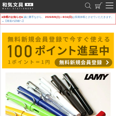
和気文具
■休暇のお知らせ■
誠に勝手ながら、
2026/8/8(土)～8/16(日)
は長期休暇とさせていただきます。
→【発送の詳細へ】