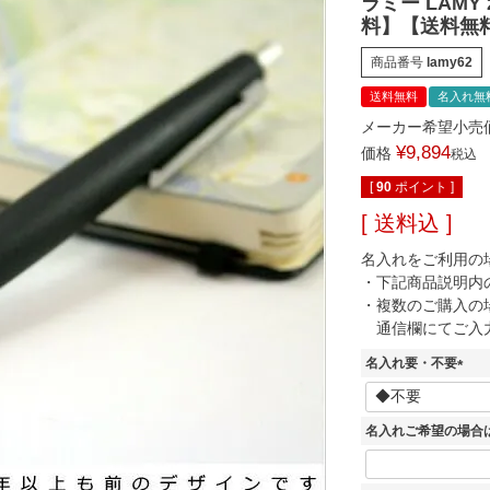
ラミー LAMY
料】【送料無
商品番号
lamy62
送料無料
名入れ無
メーカー希望小売
¥
9,894
価格
税込
[
90
ポイント ]
送料込
名入れをご利用の
・下記商品説明内
・複数のご購入の
通信欄にてご入
名入れ要・不要
(
必
須
名入れご希望の場合
)