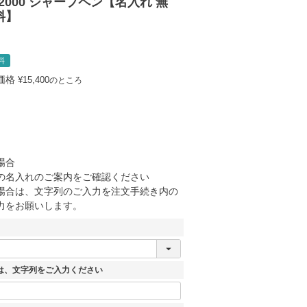
 2000 シャープペン【名入れ 無
料】
料
価格
¥
15,400
のところ
場合
の名入れのご案内をご確認ください
場合は、文字列のご入力を注文手続き内の
力をお願いします。
は、文字列をご入力ください