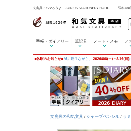
文房具にハマろうよ JOIN US STATIONERY HOLIC
手帳・ダイアリー
筆記具
ノート・メモ
フ
■休暇のお知らせ■
誠に勝手ながら、
2026/8/8(土)～8/16(日)
文房具の和気文具
/
シャープペンシル
/
ラミ