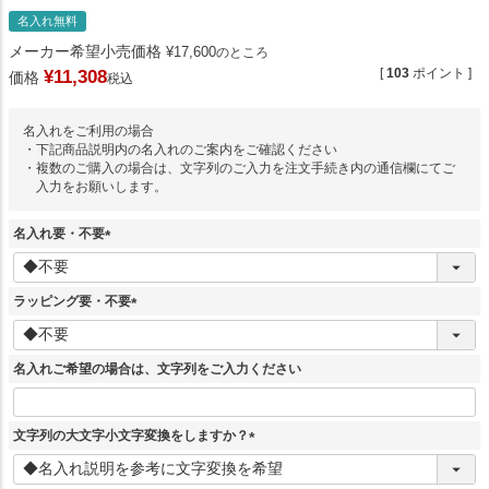
名入れ無料
メーカー希望小売価格
¥
17,600
のところ
[
103
ポイント ]
¥
11,308
価格
税込
名入れをご利用の場合
・下記商品説明内の名入れのご案内をご確認ください
・複数のご購入の場合は、文字列のご入力を注文手続き内の通信欄にてご
入力をお願いします。
名入れ要・不要
(
必
須
ラッピング要・不要
)
(
必
須
名入れご希望の場合は、文字列をご入力ください
)
文字列の大文字小文字変換をしますか？
(
必