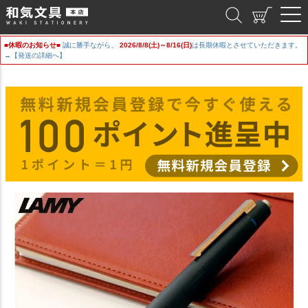
和気文具
■休暇のお知らせ■
誠に勝手ながら、
2026/8/8(土)～8/16(日)
は長期休暇とさせていただきます。
→【発送の詳細へ】