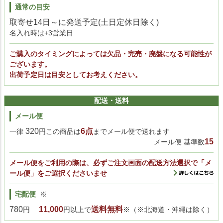
通常の目安
取寄せ14日～に発送予定(土日定休日除く)
名入れ時は+3営業日
ご購入のタイミングによっては欠品・完売・廃盤になる可能性が
ございます。
出荷予定日は目安としてお考えください。
配送・送料
メール便
320
6点
一律
円この商品は
までメール便で送れます
15
メール便 基準数
メール便をご利用の際は、必ずご注文画面の配送方法選択で「メ
ール便」をご選択くださいませ
宅配便
※
780
11,000
送料無料
円
円以上で
※（※北海道・沖縄は除く）