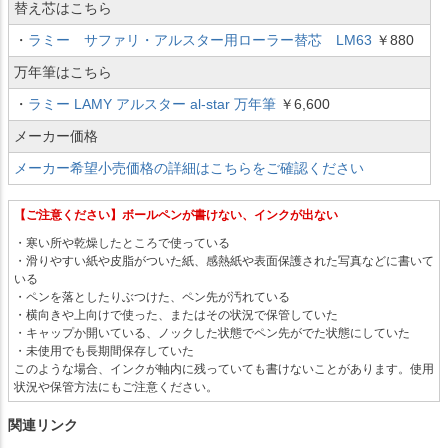
替え芯はこちら
・
ラミー サファリ・アルスター用ローラー替芯 LM63
￥880
万年筆はこちら
・
ラミー LAMY アルスター al-star 万年筆
￥6,600
メーカー価格
メーカー希望小売価格の詳細はこちらをご確認ください
【ご注意ください】ボールペンが書けない、インクが出ない
・寒い所や乾燥したところで使っている
・滑りやすい紙や皮脂がついた紙、感熱紙や表面保護された写真などに書いて
いる
・ペンを落としたりぶつけた、ペン先が汚れている
・横向きや上向けで使った、またはその状況で保管していた
・キャップか開いている、ノックした状態でペン先がでた状態にしていた
・未使用でも長期間保存していた
このような場合、インクが軸内に残っていても書けないことがあります。使用
状況や保管方法にもご注意ください。
関連リンク