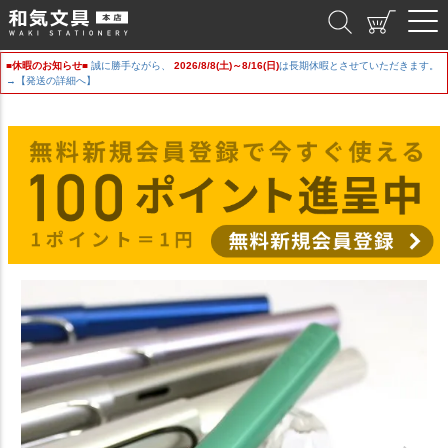
和気文具
■休暇のお知らせ■
誠に勝手ながら、
2026/8/8(土)～8/16(日)
は長期休暇とさせていただきます。
→【発送の詳細へ】