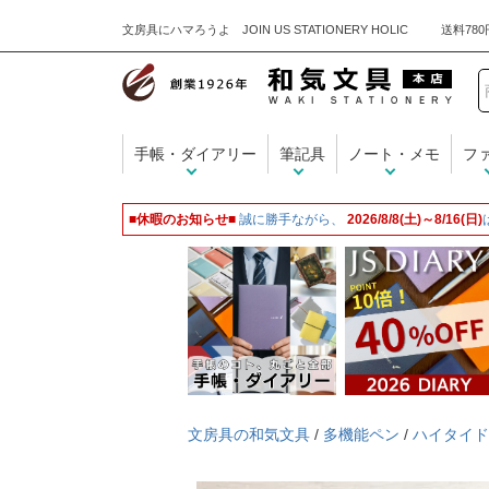
文房具にハマろうよ JOIN US STATIONERY HOLIC
手帳・ダイアリー
筆記具
ノート・メモ
フ
■休暇のお知らせ■
誠に勝手ながら、
2026/8/8(土)～8/16(日)
文房具の和気文具
/
多機能ペン
/
ハイタイド