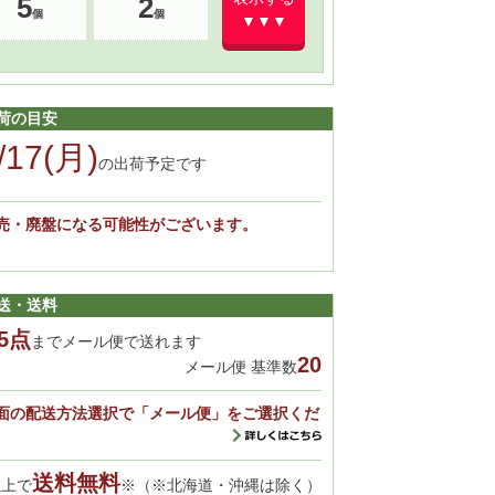
5
2
▼▼▼
荷の目安
/17(月)
の出荷予定です
売・廃盤になる可能性がございます。
。
送・送料
5点
までメール便で送れます
20
メール便 基準数
面の配送方法選択で「メール便」をご選択くだ
送料無料
以上で
※（※北海道・沖縄は除く）