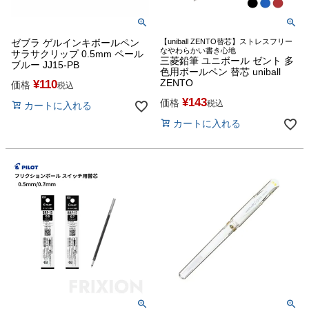
ゼブラ ゲルインキボールペン
【uniball ZENTO替芯】ストレスフリー
なやわらかい書き心地
サラサクリップ 0.5mm ペール
三菱鉛筆 ユニボール ゼント 多
ブルー JJ15-PB
色用ボールペン 替芯 uniball
ZENTO
¥
110
価格
税込
¥
143
価格
税込
カートに入れる
カートに入れる