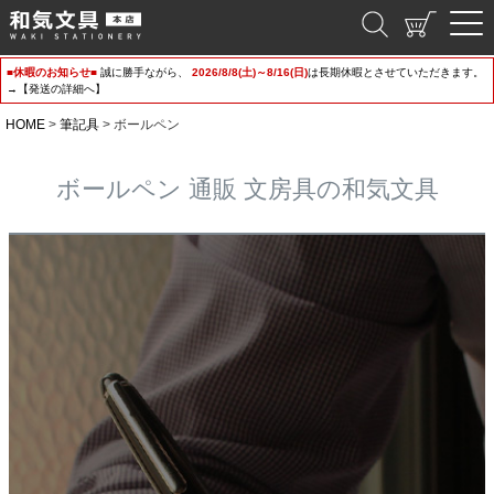
和気文具
■休暇のお知らせ■
誠に勝手ながら、
2026/8/8(土)～8/16(日)
は長期休暇とさせていただきます。
→【発送の詳細へ】
HOME
筆記具
ボールペン
ボールペン 通販 文房具の和気文具