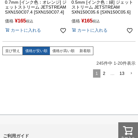
0.7mm [インク色：オレンジ] ジ
0.5mm [インク色：緑] ジェット
ェットストリーム JETSTREAM
ストリーム JETSTREAM
SXN150C07.4 [SXN150C07.4]
SXN150C05.6 [SXN150C05.6]
¥
165
¥
165
価格
価格
税込
税込
カートに入れる
カートに入れる
並び替え
価格が安い順
価格が高い順
新着順
245
件中
1
-
20
件表示
1
2
…
13
ご利用ガイド
カートへ