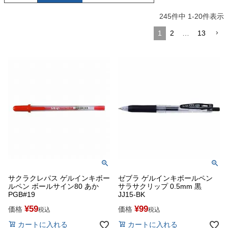
245
件中
1
-
20
件表示
1
2
…
13
サクラクレパス ゲルインキボー
ゼブラ ゲルインキボールペン
ルペン ボールサイン80 あか
サラサクリップ 0.5mm 黒
PGB#19
JJ15-BK
¥
59
¥
99
価格
価格
税込
税込
カートに入れる
カートに入れる