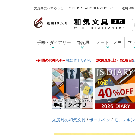
文房具にハマろうよ JOIN US STATIONERY HOLIC
手帳・ダイアリー
筆記具
ノート・メモ
フ
■休暇のお知らせ■
誠に勝手ながら、
2026/8/8(土)～8/16(日)
文房具の和気文具
/
ボールペン
/
モレスキン