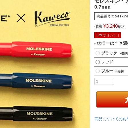
モレスキン・
0.7mm
商品番号
moleskin
¥
3,240
価格
税込
[
29
ポイント ]
-
カラーは？
ブラック
×
レッド
ブルー
×
商品についてのお