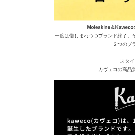
Moleskine＆Ka
一度は惜しまれつつブランド終了、
２つのブ
スタイ
カヴェコの高品