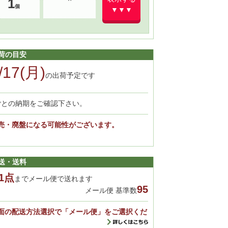
1
▼▼▼
荷の目安
/17(月)
の出荷予定です
ごとの納期をご確認下さい。
売・廃盤になる可能性がございます。
。
送・送料
1点
までメール便で送れます
95
メール便 基準数
面の配送方法選択で「メール便」をご選択くだ