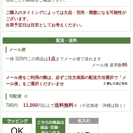
項目ごとの納期をご確認下さい。
ご購入のタイミングによっては欠品・完売・廃盤になる可能性が
ございます。
出荷予定日は目安としてお考えください。
配送・送料
メール便
320
1点
一律
円この商品は
までメール便で送れます
95
メール便 基準数
メール便をご利用の際は、必ずご注文画面の配送方法選択で「メ
ール便」をご選択くださいませ
宅配便
※
780
11,000
送料無料
円
円以上で
※（※北海道・沖縄は除く）