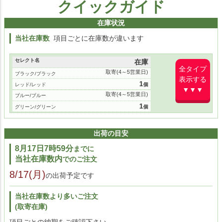
クイックガイド
在庫状況
当社在庫数
項目ごとに在庫数が違います
セレクト名
在庫
全タイプ
取寄(4～5営業日)
ブラック/ブラック
表示する
1
レッド/レッド
▼▼▼
取寄(4～5営業日)
ブルー/ブルー
1
グリーン/グリーン
出荷の目安
8月17日7時59分
までに
当社在庫数内
でのご注文
8/17(月)
の出荷予定です
当社在庫数より多いご注文
(取寄在庫)