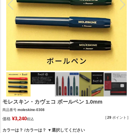
モレスキン・カヴェコ ボールペン 1.0mm
商品番号
moleskine-0308
[
29
ポイント ]
¥
3,240
価格
税込
カラーは？
カラーは？