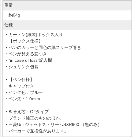
重量
・約64g
仕様
・カートン(紙製)ボックス入り
・【ボックス仕様】
・ペンのカラーと同色の紙スリーブ巻き
・ペンが見える窓つき
・"in case of loss"記入欄
・シュリンク包装
・【ペン仕様】
・キャップ付き
・インク色：ブルー
・ペン先：1.0ｍｍ
・※替え芯：G2タイプ
・ブランド純正のもののほか、
・三菱Uni ジェットストリームSXR600 （黒のみ）
・パーカーで互換性があります。