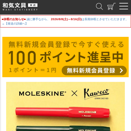
和気文具
■休暇のお知らせ■
誠に勝手ながら、
2026/8/8(土)～8/16(日)
は長期休暇とさせていただきます。
→【発送の詳細へ】