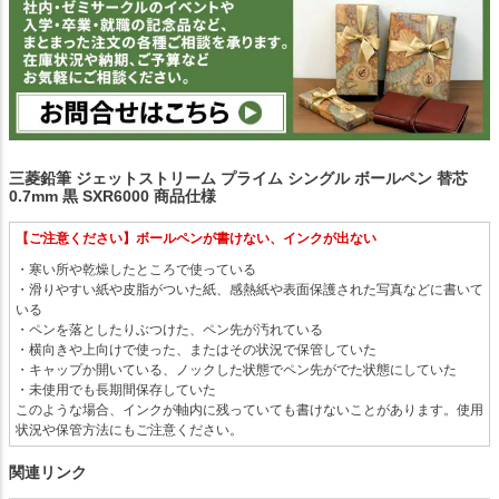
三菱鉛筆 ジェットストリーム プライム シングル ボールペン 替芯
0.7mm 黒 SXR6000 商品仕様
【ご注意ください】ボールペンが書けない、インクが出ない
・寒い所や乾燥したところで使っている
・滑りやすい紙や皮脂がついた紙、感熱紙や表面保護された写真などに書いて
いる
・ペンを落としたりぶつけた、ペン先が汚れている
・横向きや上向けで使った、またはその状況で保管していた
・キャップか開いている、ノックした状態でペン先がでた状態にしていた
・未使用でも長期間保存していた
このような場合、インクが軸内に残っていても書けないことがあります。使用
状況や保管方法にもご注意ください。
関連リンク