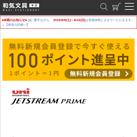
和気文具
■休暇のお知らせ■
誠に勝手ながら、
2026/8/8(土)～8/16(日)
は長期休暇とさせていただきます。
→【発送の詳細へ】