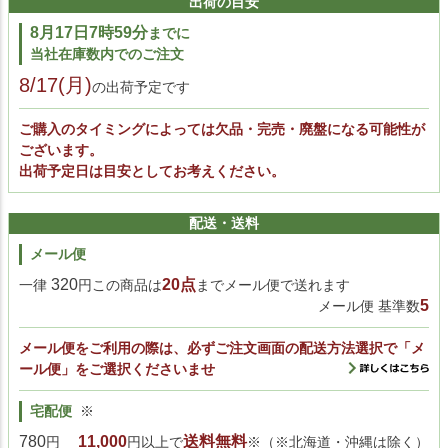
出荷の目安
8月17日7時59分
までに
当社在庫数内でのご注文
8/17(月)
の出荷予定です
ご購入のタイミングによっては欠品・完売・廃盤になる可能性が
ございます。
出荷予定日は目安としてお考えください。
配送・送料
メール便
320
20点
一律
円この商品は
までメール便で送れます
5
メール便 基準数
メール便をご利用の際は、必ずご注文画面の配送方法選択で「メ
ール便」をご選択くださいませ
宅配便
※
780
11,000
送料無料
円
円以上で
※（※北海道・沖縄は除く）