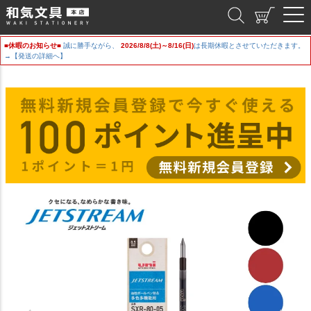
和気文具
■休暇のお知らせ■
誠に勝手ながら、
2026/8/8(土)～8/16(日)
は長期休暇とさせていただきます。
→【発送の詳細へ】