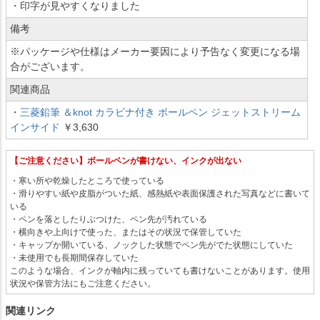
・印字が見やすくなりました
備考
※パッケージや仕様はメーカー要因により予告なく変更になる場
合がございます。
関連商品
・
三菱鉛筆 ＆knot カラビナ付き ボールペン ジェットストリーム
インサイド
￥3,630
【ご注意ください】ボールペンが書けない、インクが出ない
・寒い所や乾燥したところで使っている
・滑りやすい紙や皮脂がついた紙、感熱紙や表面保護された写真などに書いて
いる
・ペンを落としたりぶつけた、ペン先が汚れている
・横向きや上向けで使った、またはその状況で保管していた
・キャップか開いている、ノックした状態でペン先がでた状態にしていた
・未使用でも長期間保存していた
このような場合、インクが軸内に残っていても書けないことがあります。使用
状況や保管方法にもご注意ください。
関連リンク