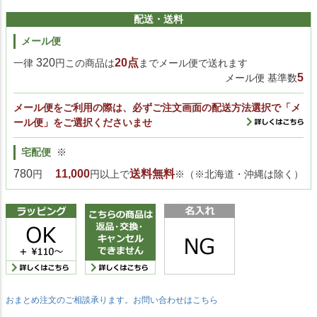
配送・送料
メール便
320
20点
一律
円この商品は
までメール便で送れます
5
メール便 基準数
メール便をご利用の際は、必ずご注文画面の配送方法選択で「メ
ール便」をご選択くださいませ
宅配便
※
780
11,000
送料無料
円
円以上で
※（※北海道・沖縄は除く）
おまとめ注文のご相談承ります。お問い合わせはこちら