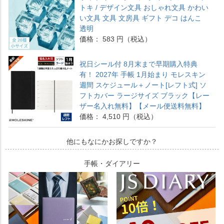
トキ / デザイン文具 おしゃれ文具 かわい
い文具 文具 文房具 ギフト デコ はんこ
透明
価格： 583 円（税込）
祝日シール付 8月末まで早期購入特典
有！ 2027年 手帳 1月始まり モレスキン
週間 スケジュール＋ノート[レフト式] ソ
フトカバー ラージサイズ ブラック【レー
ザー名入れ無料】【メール便送料無料】
価格： 4,510 円（税込）
他にもなにかお探しですか？
手帳・ダイアリー