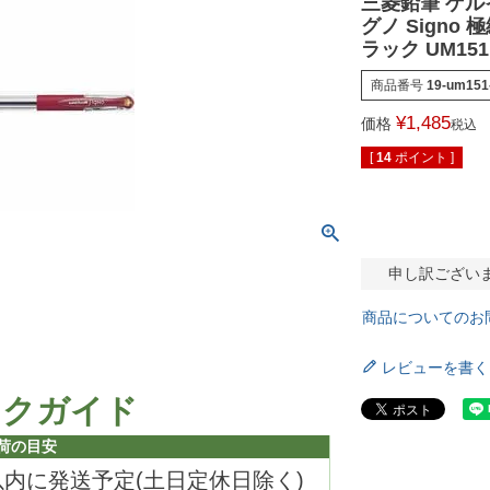
三菱鉛筆 ゲル
グノ Signo 
ラック UM151.6
商品番号
19-um151
¥
1,485
価格
税込
[
14
ポイント ]
申し訳ござい
商品についてのお
レビューを書く
ックガイド
荷の目安
以内に発送予定(土日定休日除く)