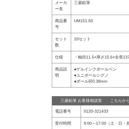
メーカ
三菱鉛筆
ー名
商品番
UM151.60
号
セット
10セット
数
仕様
・軸径11.5×厚さ15.6×全長137
商品説
●ゲルインクボールペン
明
●ユニボールシグノ
●ボール径0.38mm
三菱鉛筆 お客様相談室 こちらか
電話番号
0120-321433
受付時間
9:00～17:00（土・