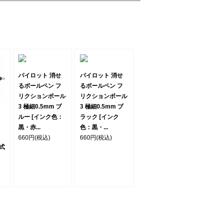
パイロット 消せ
パイロット 消せ
るボールペン フ
るボールペン フ
リクションボール
リクションボール
3 極細0.5mm ブ
3 極細0.5mm ブ
ルー [インク色：
ラック [インク
黒・赤...
色：黒・...
660円
(税込)
660円
(税込)
ク式