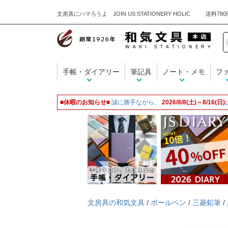
文房具にハマろうよ JOIN US STATIONERY HOLIC
手帳・ダイアリー
筆記具
ノート・メモ
フ
■休暇のお知らせ■
誠に勝手ながら、
2026/8/8(土)～8/16(日)
文房具の和気文具
/
ボールペン
/
三菱鉛筆
/