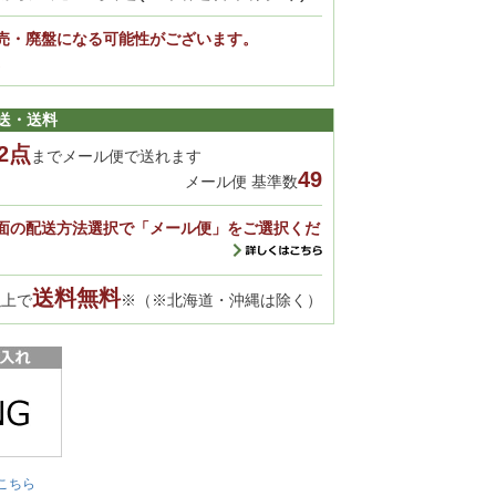
売・廃盤になる可能性がございます。
。
送・送料
2点
までメール便で送れます
49
メール便 基準数
面の配送方法選択で「メール便」をご選択くだ
送料無料
以上で
※（※北海道・沖縄は除く）
こちら