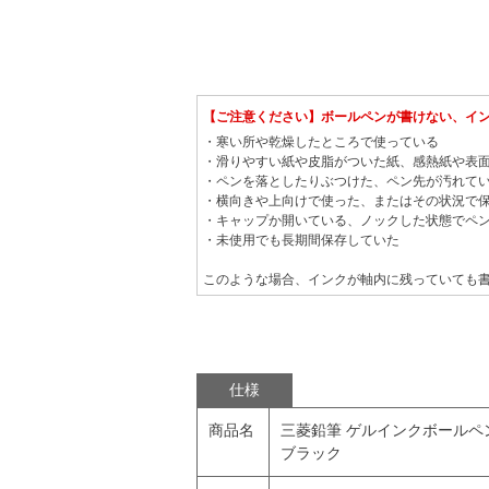
【ご注意ください】ボールペンが書けない、イ
・寒い所や乾燥したところで使っている
・滑りやすい紙や皮脂がついた紙、感熱紙や表
・ペンを落としたりぶつけた、ペン先が汚れて
・横向きや上向けで使った、またはその状況で
・キャップか開いている、ノックした状態でペ
・未使用でも長期間保存していた
このような場合、インクが軸内に残っていても
仕様
商品名
三菱鉛筆 ゲルインクボールペン ユ
ブラック