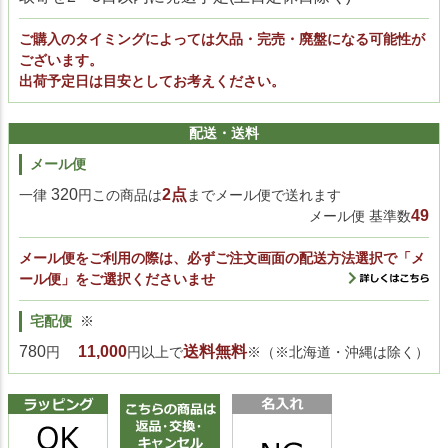
ご購入のタイミングによっては欠品・完売・廃盤になる可能性が
ございます。
出荷予定日は目安としてお考えください。
配送・送料
メール便
320
2点
一律
円この商品は
までメール便で送れます
49
メール便 基準数
メール便をご利用の際は、必ずご注文画面の配送方法選択で「メ
ール便」をご選択くださいませ
宅配便
※
780
11,000
送料無料
円
円以上で
※（※北海道・沖縄は除く）