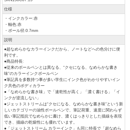
仕様
・インクカラー:赤
・軸色:赤
・ボール径:0.7mm
説明
●超なめらかなカラーインクだから、ノートなどへの色分けに便
利です。
●商品特長:
●従来のボールペンとは異なる、“クセになる、なめらかな書き
味”のカラーインクボールペン
●筆記具を多数持つ事が多い学生にインク色がわかりやすいイン
ク共色のボディカラー
●「なめらかな書き味」で「速乾性が高く」「濃く書ける」「イ
ンクが逆流しない」
●ジェットストリームは“クセになる、なめらかな書き味”という新
しいカテゴリーの油性ボールペンで、筆記荷重、速度に関わらず
低い筆記抵抗でなめらかに書け、濃くはっきりとした描線を表現
でき、描線の乾燥性にも優れています。
●「ジェットストリーム カラーインク」も同じ特長で「超なめら