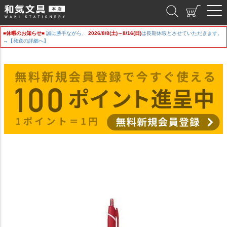
和気文具
■休暇のお知らせ■
誠に勝手ながら、
2026/8/8(土)～8/16(日)
は長期休暇とさせていただきます。
→【発送の詳細へ】