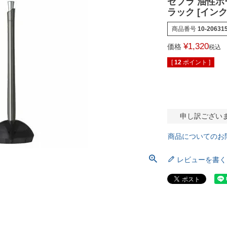
ゼブラ 油性ボ
ラック [インク
商品番号
10-20631
¥
1,320
価格
税込
[
12
ポイント ]
申し訳ござい
商品についてのお
レビューを書く