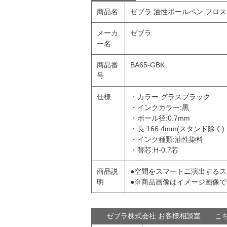
商品名
ゼブラ 油性ボールペン フロス 
メーカ
ゼブラ
ー名
商品番
BA65-GBK
号
仕様
・カラー:グラスブラック
・インクカラー:黒
・ボール径:0.7mm
・長:166.4mm(スタンド除く)
・インク種類:油性染料
・替芯:H-0.7芯
商品説
●空間をスマートニ演出する
明
●※商品画像はイメージ画像で
ゼブラ株式会社 お客様相談室 こ