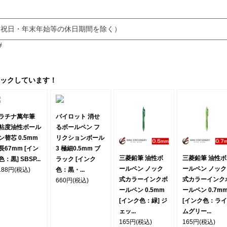
・日・祝日・年末年始等の休日期間を除く）
#
ックしています！
ラチナ萬年筆
パイロット 消せ
粘度油性ボール
るボールペン フ
ン替芯 0.5mm
リクションボール
長67mm [イン
3 極細0.5mm ブ
三菱鉛筆 油性ボ
三菱鉛筆 油性ボ
：黒] SBSP...
ラック [インク
ールペン ノック
ールペン ノック
188円
(税込)
色：黒・...
式カラーインクボ
式カラーインク
660円
(税込)
ールペン 0.5mm
ールペン 0.7m
[インク色：緑] ジ
[インク色：ライ
ェッ...
ムグリー...
165円
(税込)
165円
(税込)