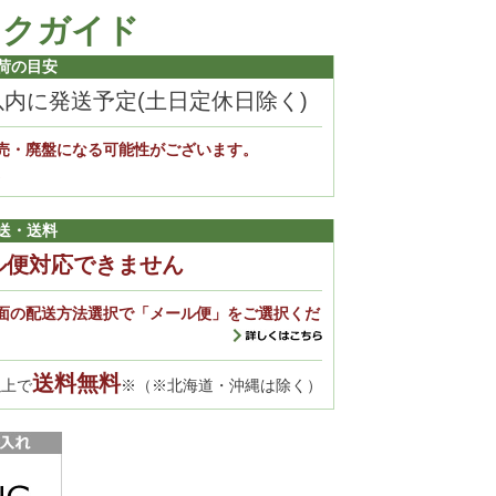
ックガイド
荷の目安
以内に発送予定(土日定休日除く)
売・廃盤になる可能性がございます。
。
送・送料
ル便対応できません
面の配送方法選択で「メール便」をご選択くだ
送料無料
以上で
※（※北海道・沖縄は除く）