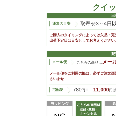
クイ
出
取寄せ3～4日
通常の目安
ご購入のタイミングによっては欠品・完
出荷予定日は目安としてお考えください
配
メー
メール便
こちらの商品は
メール便をご利用の際は、必ずご注文画
さいませ
780
11,000
宅配便
※
円
円