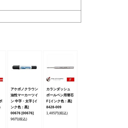
アケボノクラウン
カランダッシュ
油性マーカーツイ
ボールペン用替芯
ボ
ン 中字・太字 [イ
F [インク色：黒]
m
ンク色：黒]
8428-009
00676 [00676]
1,485円
(税込)
96円
(税込)