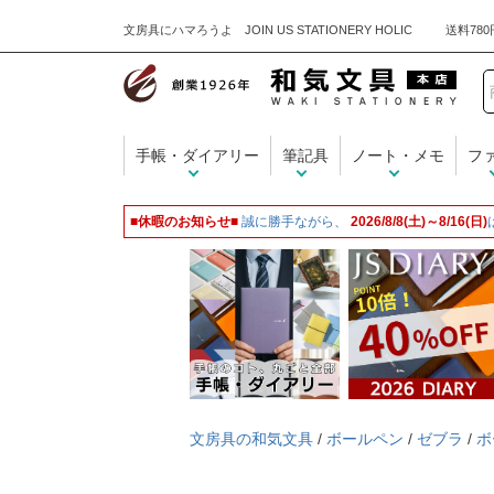
文房具にハマろうよ JOIN US STATIONERY HOLIC
手帳・ダイアリー
筆記具
ノート・メモ
フ
■休暇のお知らせ■
誠に勝手ながら、
2026/8/8(土)～8/16(日)
文房具の和気文具
/
ボールペン
/
ゼブラ
/
ボ