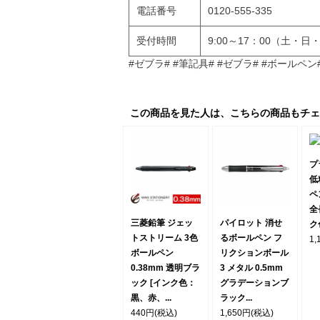
電話番号
0120-555-335
受付時間
9:00～17：00（土
#ゼブラ# #筆記具# #ゼブラ# #ボールペン
この商品を見た人は、こちらの商品もチェ
プ
低
ペ
全
三菱鉛筆 ジェッ
パイロット 消せ
ク色
トストリーム 3色
るボールペン フ
1,
ボールペン
リクションボール
0.38mm 透明ブラ
3 メタル 0.5mm
ック [インク色：
グラデーションブ
黒、赤、...
ラック...
440円
(税込)
1,650円
(税込)