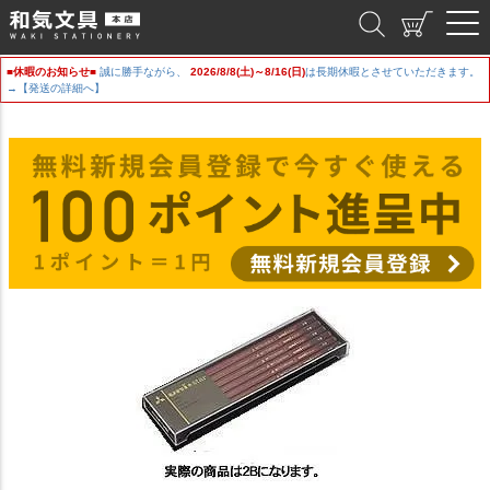
和気文具
■休暇のお知らせ■
誠に勝手ながら、
2026/8/8(土)～8/16(日)
は長期休暇とさせていただきます。
→【発送の詳細へ】