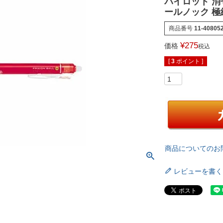
パイロット 
ールノック 極細
商品番号
11-40805
¥
275
価格
税込
[
3
ポイント ]
商品についてのお
レビューを書く