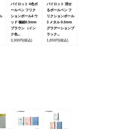
パイロット 4色ボ
パイロット 消せ
ールペン フリク
るボールペン フ
ル
ションボール4 ウ
リクションボール
ッド 極細0.5mm
3 メタル 0.5mm
ブラウン （イン
グラデーションブ
ク色...
ラック...
3,300円
(税込)
1,650円
(税込)