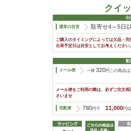
クイ
出
取寄せ4～5日
通常の目安
ご購入のタイミングによっては欠品・完
出荷予定日は目安としてお考えください
配
320
メール便
一律
円この商品は
メール便をご利用の際は、必ずご注文画
さいませ
780
11,000
宅配便
※
円
円