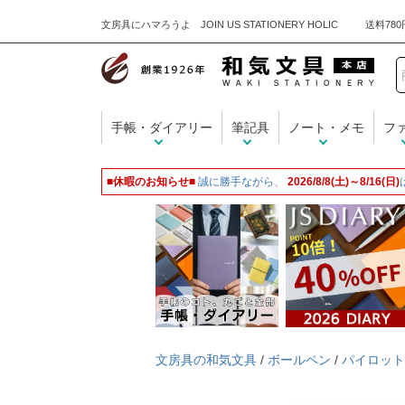
文房具にハマろうよ JOIN US STATIONERY HOLIC
手帳・ダイアリー
筆記具
ノート・メモ
フ
■休暇のお知らせ■
誠に勝手ながら、
2026/8/8(土)～8/16(日)
文房具の和気文具
/
ボールペン
/
パイロット