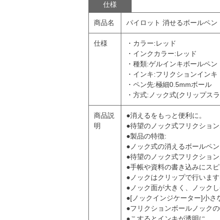
仕様
商品名
パイロット 消せるボールペン 
仕様
・カラー:レッド
・インクカラー:レッド
・種類:ゲルインキボールペン
・インキ:フリクションインキ
・ペン先:極細0.5mmボール
・方式:ノック式(クリップスラ
商品説
●消えるをもっと便利に。
明
●待望のノック式フリクショ
●製品の特徴:
●ノック式の消えるボールペ
●待望のノック式フリクショ
●手帳や資料の書き込みにス
●ノックはクリップで行います
●ノック面が大きく、ノック
●[ノックインジケーター]小
●フリクションボールノックの
●こするとインキが透明に。