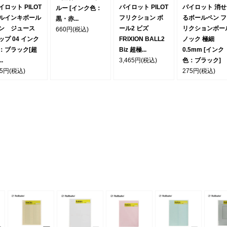
イロット PILOT
パイロット PILOT
パイロット 消せ
ルー [インク色：
ルインキボール
フリクション ボ
るボールペン フ
黒・赤...
ン ジュース
ール2 ビズ
リクションボー
660円
(税込)
ップ 04 インク
FRIXION BALL2
ノック 極細
：ブラック[超
Biz 超極...
0.5mm [インク
..
3,465円
(税込)
色：ブラック]
75円
(税込)
275円
(税込)