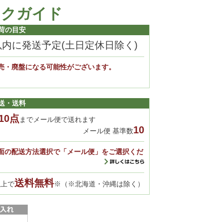
ックガイド
荷の目安
以内に発送予定(土日定休日除く)
売・廃盤になる可能性がございます。
。
送・送料
10点
までメール便で送れます
10
メール便 基準数
面の配送方法選択で「メール便」をご選択くだ
送料無料
以上で
※（※北海道・沖縄は除く）