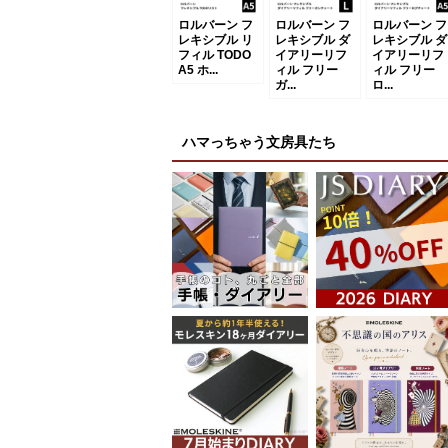
ロルバーン フ
ロルバーン フ
ロルバーン フ
レキシブル リ
レキシブル ダ
レキシブル ダ
フィル TODO
イアリーリフ
イアリーリフ
A5 ホ...
ィル フリー
ィル フリー
ガ...
ロ...
ハマっちゃう文房具たち