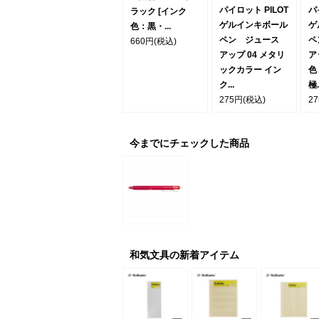
パイロット PILOT
パ
ラック [インク
ゲルインキボール
ゲ
色：黒・...
ペン ジュース
ペ
660円
(税込)
アップ 04 メタリ
ア
ックカラー イン
色
ク...
極.
275円
(税込)
2
今までにチェックした商品
和気文具の新着アイテム