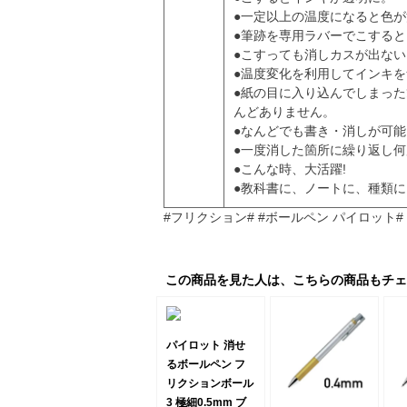
●一定以上の温度になると色
●筆跡を専用ラバーでこする
●こすっても消しカスが出ない
●温度変化を利用してインキ
●紙の目に入り込んでしまっ
んどありません。
●なんどでも書き・消しが可能
●一度消した箇所に繰り返し
●こんな時、大活躍!
●教科書に、ノートに、種類
#フリクション# #ボールペン パイロット# 
この商品を見た人は、こちらの商品もチェ
パイロット 消せ
るボールペン フ
リクションボール
3 極細0.5mm ブ