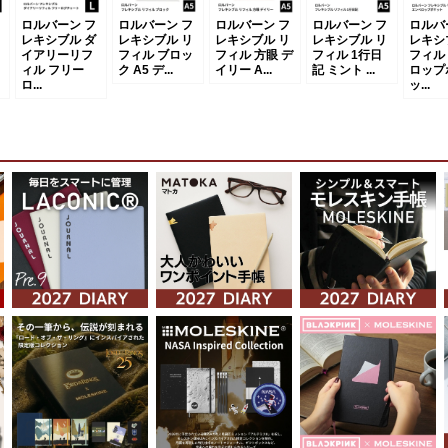
ロルバーン フ
ロルバーン フ
ロルバーン フ
ロルバーン フ
ロルバ
レキシブル ダ
レキシブル リ
レキシブル リ
レキシブル リ
レキシ
イアリーリフ
フィル ブロッ
フィル 方眼 デ
フィル 1行日
フィル
ィル フリー
ク A5 デ...
イリー A...
記 ミント ...
ロップ
ロ...
ッ...