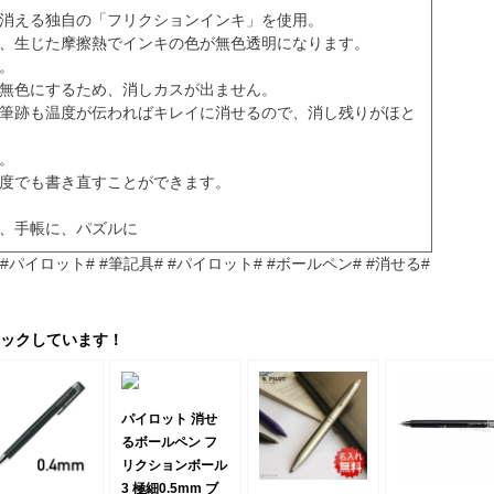
が消える独自の「フリクションインキ」を使用。
と、生じた摩擦熱でインキの色が無色透明になります。
。
を無色にするため、消しカスが出ません。
た筆跡も温度が伝わればキレイに消せるので、消し残りがほと
。
何度でも書き直すことができます。
に、手帳に、パズルに
#パイロット# #筆記具# #パイロット# #ボールペン# #消せる#
ックしています！
パイロット 消せ
るボールペン フ
リクションボール
3 極細0.5mm ブ