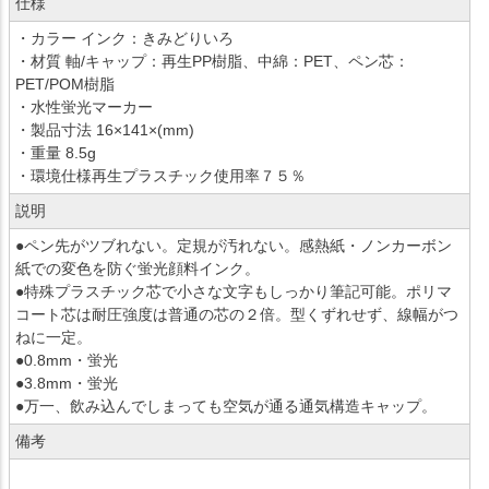
仕様
・カラー インク：きみどりいろ
・材質 軸/キャップ：再生PP樹脂、中綿：PET、ペン芯：
PET/POM樹脂
・水性蛍光マーカー
・製品寸法 16×141×(mm)
・重量 8.5g
・環境仕様再生プラスチック使用率７５％
説明
●ペン先がツブれない。定規が汚れない。感熱紙・ノンカーボン
紙での変色を防ぐ蛍光顔料インク。
●特殊プラスチック芯で小さな文字もしっかり筆記可能。ポリマ
コート芯は耐圧強度は普通の芯の２倍。型くずれせず、線幅がつ
ねに一定。
●0.8mm・蛍光
●3.8mm・蛍光
●万一、飲み込んでしまっても空気が通る通気構造キャップ。
備考