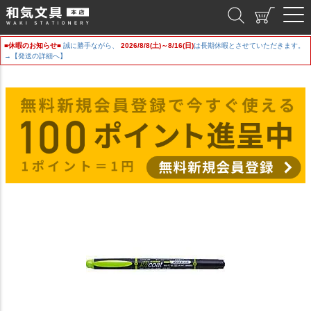
和気文具
■休暇のお知らせ■
誠に勝手ながら、
2026/8/8(土)～8/16(日)
は長期休暇とさせていただきます。
→【発送の詳細へ】