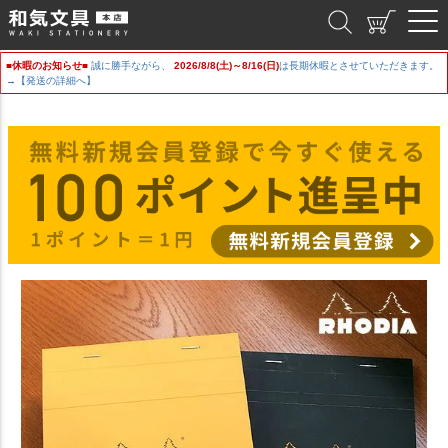
和気文具
■休暇のお知らせ■
誠に勝手ながら、
2026/8/8(土)～8/16(日)
は長期休暇とさせていただきます。
→【発送の詳細へ】