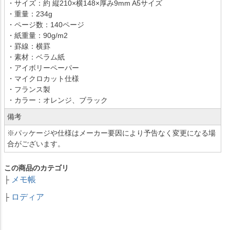
・サイズ：約 縦210×横148×厚み9mm A5サイズ
・重量：234g
・ページ数：140ページ
・紙重量：90g/m2
・罫線：横罫
・素材：ベラム紙
・アイボリーペーパー
・マイクロカット仕様
・フランス製
・カラー：オレンジ、ブラック
備考
※パッケージや仕様はメーカー要因により予告なく変更になる場
合がございます。
この商品のカテゴリ
メモ帳
├
ロディア
├