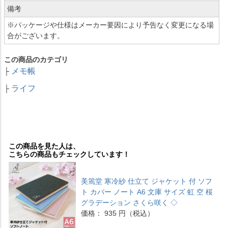
備考
※パッケージや仕様はメーカー要因により予告なく変更になる場
合がございます。
この商品のカテゴリ
メモ帳
├
ライフ
├
この商品を見た人は、
こちらの商品もチェックしています！
美篶堂 寒冷紗 仕立て ジャケット 付 ソフ
ト カバー ノート A6 文庫 サイズ 虹 空 桜
グラデーション さくら咲く ◇
価格： 935 円（税込）