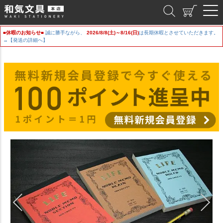
和気文具
■休暇のお知らせ■
誠に勝手ながら、
2026/8/8(土)～8/16(日)
は長期休暇とさせていただきます。
→【発送の詳細へ】