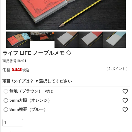
ライフ LIFE ノーブルメモ ◇
商品番号
life01
[
4
ポイント ]
¥
440
価格
税込
項目
タイプは？
無地（ブラウン）
×
5mm方眼（オレンジ）
8mm横罫（ブルー）