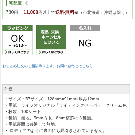
宅配便
※
780
11,000
送料無料
円
円以上で
※（※北海道・沖縄は除く）
おまとめ注文のご相談承ります。お問い合わせはこちら
仕様
・サイズ：B7サイズ、128mm×91mm×厚み12mm
・用紙：ライフオリジナル「ライティングペーパー」クリーム色
・枚数：100シート
・種類：無地、5mm方眼、8mm横罫の３種類。
・用紙裏面は共通して無地。
・ ロディアのように裏面にも罫引きされていません。