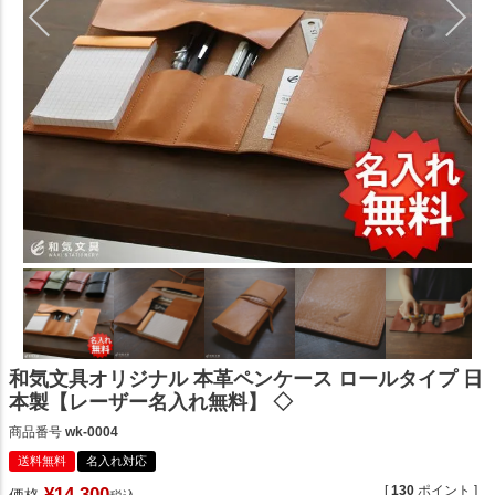
和気文具オリジナル 本革ペンケース ロールタイプ 日
本製【レーザー名入れ無料】 ◇
商品番号
wk-0004
送料無料
名入れ対応
[
130
ポイント ]
¥
14,300