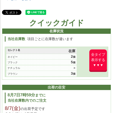
クイックガイド
在庫状況
当社在庫数
項目ごとに在庫数が違います
セレクト名
在庫
全タイプ
2
ネイビー
表示する
5
ブラック
▼▼▼
×
ナチュラル
3
ブラウン
1
レッド
4
グリーン
出荷の目安
8月7日7時59分
までに
当社在庫数内でのご注文
8/7(金)
の出荷予定です