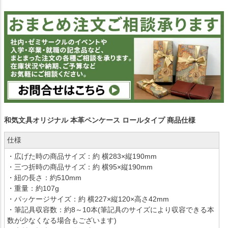
和気文具オリジナル 本革ペンケース ロールタイプ 商品仕様
仕様
・広げた時の商品サイズ：約 横283×縦190mm
・三つ折時の商品サイズ：約 横95×縦190mm
・紐の長さ：約510mm
・重量：約107g
・パッケージサイズ：約 横227×縦120×高さ42mm
・筆記具収容数：約8～10本(筆記具のサイズにより収容できる本
数が少なくなる場合もございます)