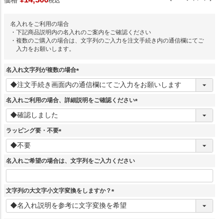
価格
税込
名入れをご利用の場合
・下記商品説明内の名入れのご案内をご確認ください
・複数のご購入の場合は、文字列のご入力を注文手続き内の通信欄にてご
入力をお願いします。
名入れ文字列が複数の場合
(
必
須
名入れご利用の場合、詳細説明をご確認ください
)
(
必
須
ラッピング要・不要
)
(
必
須
名入れご希望の場合は、文字列をご入力ください
)
文字列の大文字小文字変換をしますか？
(
必