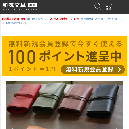
和気文具
■休暇のお知らせ■
誠に勝手ながら、
2026/8/8(土)～8/16(日)
は長期休暇とさせていただきます。
→【発送の詳細へ】