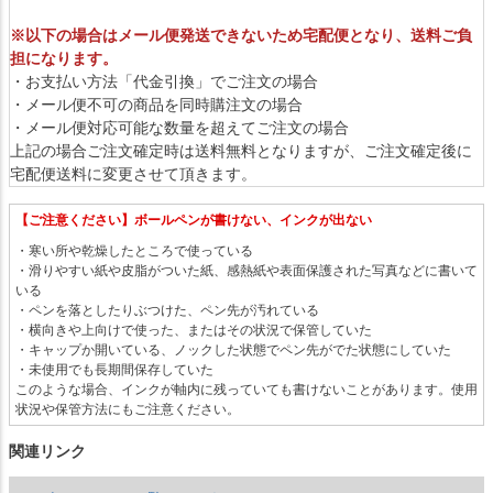
※以下の場合はメール便発送できないため宅配便となり、送料ご負
担になります。
・お支払い方法「代金引換」でご注文の場合
・メール便不可の商品を同時購注文の場合
・メール便対応可能な数量を超えてご注文の場合
上記の場合ご注文確定時は送料無料となりますが、ご注文確定後に
宅配便送料に変更させて頂きます。
【ご注意ください】ボールペンが書けない、インクが出ない
・寒い所や乾燥したところで使っている
・滑りやすい紙や皮脂がついた紙、感熱紙や表面保護された写真などに書いて
いる
・ペンを落としたりぶつけた、ペン先が汚れている
・横向きや上向けで使った、またはその状況で保管していた
・キャップか開いている、ノックした状態でペン先がでた状態にしていた
・未使用でも長期間保存していた
このような場合、インクが軸内に残っていても書けないことがあります。使用
状況や保管方法にもご注意ください。
関連リンク