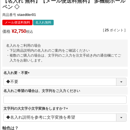
【名入れ 無料】【メール便送料無料】 多機能ボール
ペン ◇
商品番号
staedtler01
メール便送料無料
名入れ無料
[
25
ポイント ]
¥
2,750
価格
税込
名入れをご利用の場合
・下記商品説明内の名入れのご案内をご確認ください
・複数のご購入の場合は、文字列のご入力を注文手続き内の通信欄にてご
入力をお願いします。
名入れ要・不要
(
必
須
名入れご希望の場合は、文字列をご入力ください
)
文字列の大文字小文字変換をしますか？
(
必
須
軸色は？