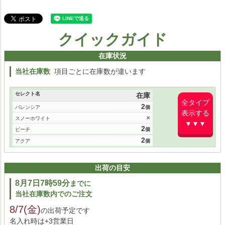
クイックガイド
在庫状況
当社在庫数
項目ごとに在庫数が違います
セレクト名
在庫
全タイプ
2
バレンシア
表示する
×
スノーホワイト
▼▼▼
2
ピーチ
2
アクア
4
クールシルバー
3
ナイトブルー
出荷の目安
1
シャンパンゴールド
8月7日7時59分
までに
2
アーバンブルー
当社在庫数内でのご注文
1
チェリーブロッサム
5
8/7(金)
グリーンティ
の出荷予定です
名入れ時は+3営業日