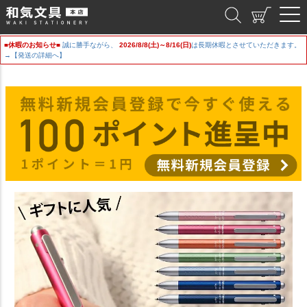
和気文具
■休暇のお知らせ■
誠に勝手ながら、
2026/8/8(土)～8/16(日)
は長期休暇とさせていただきます。
→【発送の詳細へ】