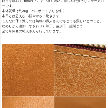
軽さを求めて1mm以下にまで薄く漉いて作られた贅沢なレザーカバ
ーです。
本体質量は約30g、パスポートよりも軽く、
本革とは思えない軽やかさに驚きます。
こんなに薄く漉くのは熟練の職人さんでもとても難しいとのこと。
なめしから漉割（すきわり）加工、後加工、縫製まで
全てを関西の職人さんが行っています。