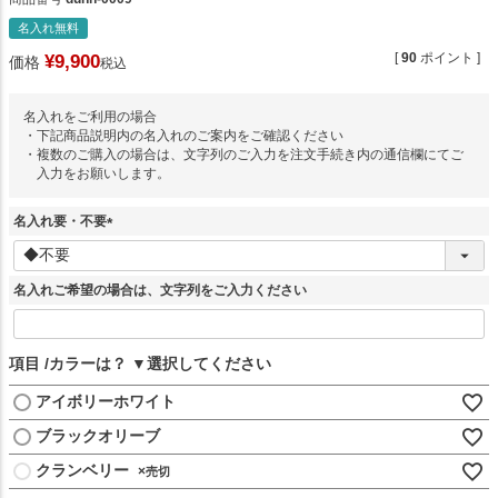
名入れ無料
[
90
ポイント ]
¥
9,900
価格
税込
名入れをご利用の場合
・下記商品説明内の名入れのご案内をご確認ください
・複数のご購入の場合は、文字列のご入力を注文手続き内の通信欄にてご
入力をお願いします。
名入れ要・不要
(
必
須
名入れご希望の場合は、文字列をご入力ください
)
項目
カラーは？
アイボリーホワイト
ブラックオリーブ
クランベリー
×