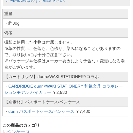
ご利用の際は必ずご確認下さい。
重量
・約30g
備考
撮影に使用した小物は付属しません。
※革の性質上、色落ち、色移り、染みになることがありますの
で、取り扱いには十分ご注意下さい。
※パッケージや仕様はメーカー要因により予告なく変更になる場
合がございます。
【カートリッジ】dunn×WAKI STATIONERYコラボ
・
CARDRIDGE dunn×WAKI STATIONERY 和気文具 コラボレー
ションモデル バイカラー
￥2,530
【別素材】パスポートケース/ペンケース
・
dunn パスポートケース/ペンケース
￥7,480
この商品のカテゴリ
ペンケース
├