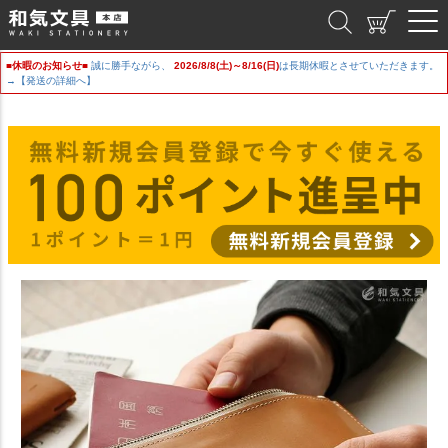
和気文具
■休暇のお知らせ■
誠に勝手ながら、
2026/8/8(土)～8/16(日)
は長期休暇とさせていただきます。
→【発送の詳細へ】