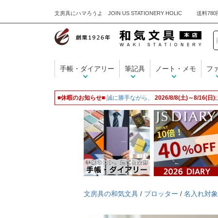
文房具にハマろうよ JOIN US STATIONERY HOLIC
手帳・ダイアリー
筆記具
ノート・メモ
フ
■休暇のお知らせ■
誠に勝手ながら、
2026/8/8(土)～8/16(日)
文房具の和気文具
/
プロッター
/
名入れ対象