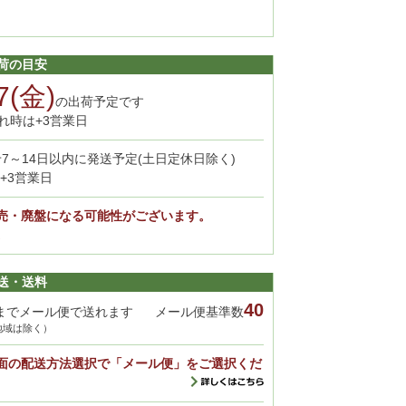
荷の目安
7(金)
の出荷予定です
れ時は+3営業日
7～14日以内に発送予定(土日定休日除く)
+3営業日
売・廃盤になる可能性がございます。
。
送・送料
40
までメール便で送れます
メール便基準数
地域は除く）
面の配送方法選択で「メール便」をご選択くだ