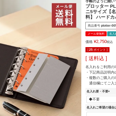
手帳のように開い
プロッター P
ニ5サイズ【
料】 ハードカ
商品番号
plotter-00
メール便無料
名入
¥
2,750
価格
税込
[
25
ポイント ]
送料込
名入れをご利用の
・下記商品説明内
・複数のご購入の
通信欄にてご入
名入れ要・不要
(
必
須
名入れご希望の場合
)