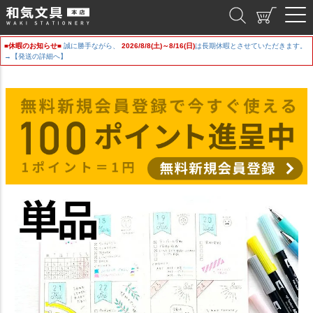
和気文具
■休暇のお知らせ■
誠に勝手ながら、
2026/8/8(土)～8/16(日)
は長期休暇とさせていただきます。
→【発送の詳細へ】