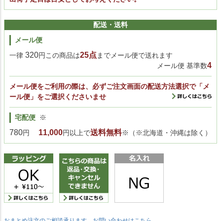
配送・送料
メール便
320
25点
一律
円この商品は
までメール便で送れます
4
メール便 基準数
メール便をご利用の際は、必ずご注文画面の配送方法選択で「メ
ール便」をご選択くださいませ
宅配便
※
780
11,000
送料無料
円
円以上で
※（※北海道・沖縄は除く）
おまとめ注文のご相談承ります。お問い合わせはこちら