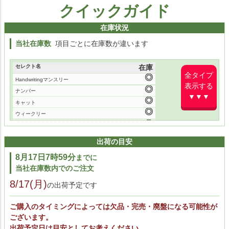
クイックガイド
在庫状況
当社在庫数
項目ごとに在庫数が違います
セレクト名
在庫
全タイプ
Handwritingマンスリー
表示する
ナンバー
▼▼▼
キャット
ウィークリー
マンスリー
トラッカー
出荷の目安
イラスト
8月17日7時59分
までに
当社在庫数内でのご注文
8/17(月)
の出荷予定です
ご購入のタイミングによっては欠品・完売・廃盤になる可能性が
ございます。
出荷予定日は目安としてお考えください。