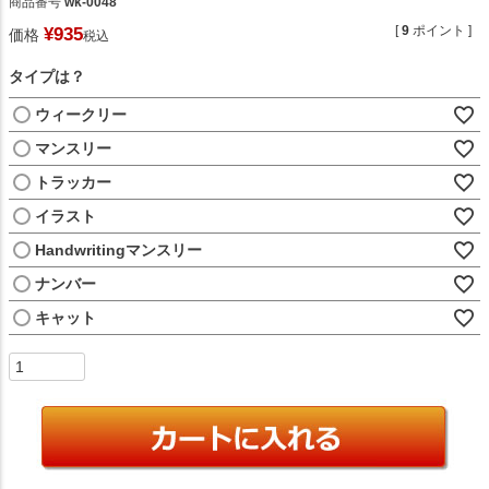
商品番号
wk-0048
[
9
ポイント ]
¥
935
価格
税込
タイプは？
ウィークリー
マンスリー
トラッカー
イラスト
Handwritingマンスリー
ナンバー
キャット