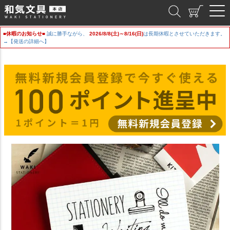
和気文具
■休暇のお知らせ■
誠に勝手ながら、
2026/8/8(土)～8/16(日)
は長期休暇とさせていただきます。
→【発送の詳細へ】