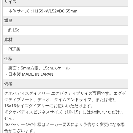
サイズ
・本体サイズ：H159×W152×D0.55mm
重量
・約15g
素材
・PET製
仕様
・裏面：5mm方眼、15cmスケール
・日本製 MADE IN JAPAN
備考
クオバディスダイアリー エグゼクティブサイズ専用です。エグゼ
クティブノート、デュオ、タイムアンドライフ、または他社
16×16サイズダイアリーにお使いいただけます。
※クオバディスビジネスサイズ（10×15）にはお使いいただけま
せん。
※パッケージや仕様はメーカー要因により予告なく変更になる場
合がございます。