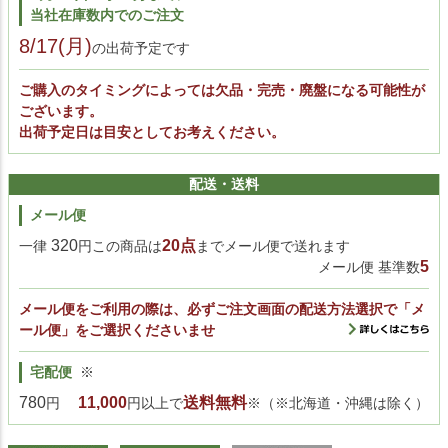
当社在庫数内でのご注文
8/17(月)
の出荷予定です
ご購入のタイミングによっては欠品・完売・廃盤になる可能性が
ございます。
出荷予定日は目安としてお考えください。
配送・送料
メール便
320
20点
一律
円この商品は
までメール便で送れます
5
メール便 基準数
メール便をご利用の際は、必ずご注文画面の配送方法選択で「メ
ール便」をご選択くださいませ
宅配便
※
780
11,000
送料無料
円
円以上で
※（※北海道・沖縄は除く）