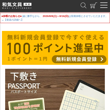
和気文具
■休暇のお知らせ■
誠に勝手ながら、
2026/8/8(土)～8/16(日)
は長期休暇とさせていただきます。
→【発送の詳細へ】