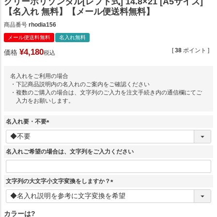
クリーホリゾンタル[レフト式] 14.8×21 [A5サイズ]
【名入れ 無料】【メール便送料無料】
商品番号
rhodia156
メール便送料無料
名入れ無料
[
38
ポイント ]
¥
4,180
価格
税込
名入れをご利用の場合
・下記商品説明内の名入れのご案内をご確認ください
・複数のご購入の場合は、文字列のご入力を注文手続き内の通信欄にてご
入力をお願いします。
名入れ要・不要
(
必
須
名入れご希望の場合は、文字列をご入力ください
)
文字列の大文字小文字変換をしますか？
(
必
須
カラーは?