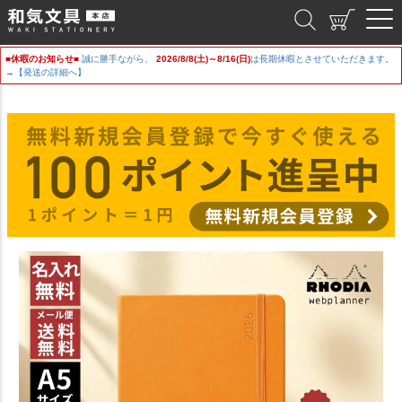
和気文具
■休暇のお知らせ■
誠に勝手ながら、
2026/8/8(土)～8/16(日)
は長期休暇とさせていただきます。
→【発送の詳細へ】