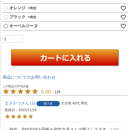
)
オレンジ
×
ブラック
×
オーベルジーヌ
商品についてのお問い合わせ
5.00
1
まさかつ
1
大分県
40代
男性
購入者
投稿日
2022/11/18
毎年、RHODIAの手帳を和気文具さんで購入してます。いつ