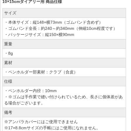
10×15cmダイアリー用 商品仕様
サイズ
・本体サイズ：縦148×横73mm（ゴムバンド含めず）
・ゴムバンド全長：約240～約340mm（伸縮10cm程度です）
・パッケージサイズ：縦150×横90mm
重量
・8g
素材
・ペンホルダー部素材：クラブ（合皮）
仕様
・ペンホルダー内径：10mm
・※ゴムは手作業で縫い付けられているため、長さに個体差があ
る場合がございます。
備考
※アンパラカバーにはご使用できません
※17×8.8cmサイズの手帳にはご使用になれません。