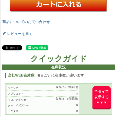
商品についてのお問い合わせ
レビューを書く
クイックガイド
在庫状況
当社WEB在庫数
項目ごとに在庫数が違います
取寄(2～3営業日)
ブラック
全タイプ
×
アプリコット
表示する
取寄(2～3営業日)
マロングラッセ
▼▼▼
×
ターコイズブルー
×
カクタス
×