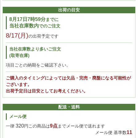
ネイビー
取寄(2～3営業日)
フランボワーズ
出荷の目安
2
ブループラッセ
8月17日7時59分
までに
取寄(2～3営業日)
セージグリーン
当社在庫数内
でのご注文
8/17(月)
の出荷予定です
当社在庫数より多いご注文
(取寄在庫)
項目ごとの納期をご確認下さい。
ご購入のタイミングによっては欠品・完売・廃盤になる可能性が
ございます。
出荷予定日は目安としてお考えください。
配送・送料
メール便
320
9点
一律
円この商品は
までメール便で送れます
11
メール便 基準数