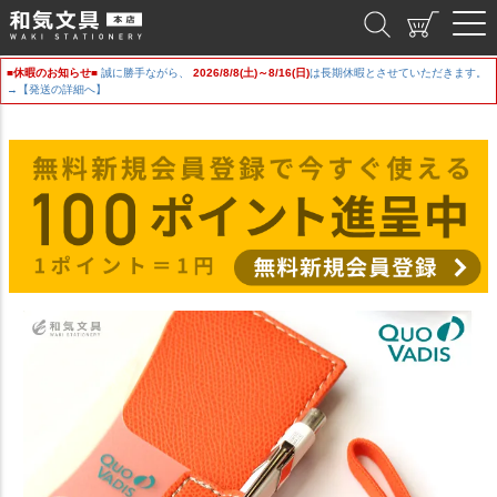
和気文具
■休暇のお知らせ■
誠に勝手ながら、
2026/8/8(土)～8/16(日)
は長期休暇とさせていただきます。
→【発送の詳細へ】