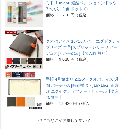
ミドリ midori 連結ペン ジョインドッツ
3本入り ３色 ドット ◇
価格： 1,716 円（税込）
クオバディス 16×16カバー エグゼクティ
ブサイズ 本革[スプリットレザー]カバー
デュオ[カバーのみ]【名入れ 無料】
価格： 9,020 円（税込）
手帳 4月始まり 2026年 クオバディス 週
間 バーチカル[時間軸タテ]16×16cm正方
形 エグゼクティブノート4 テール【名入
れ 無料】
価格： 13,420 円（税込）
他にもなにかお探しですか？