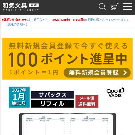
和気文具
■休暇のお知らせ■
誠に勝手ながら、
2026/8/8(土)～8/16(日)
は長期休暇とさせていただきます。
→【発送の詳細へ】