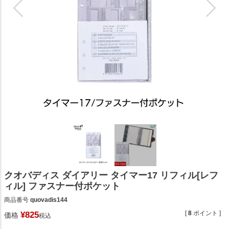
クオバディス ダイアリー タイマー17 リフィル[レフ
ィル] ファスナー付ポケット
商品番号
quovadis144
[
8
ポイント ]
¥
825
価格
税込