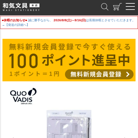
和気文具
■休暇のお知らせ■
誠に勝手ながら、
2026/8/8(土)～8/16(日)
は長期休暇とさせていただきます。
→【発送の詳細へ】