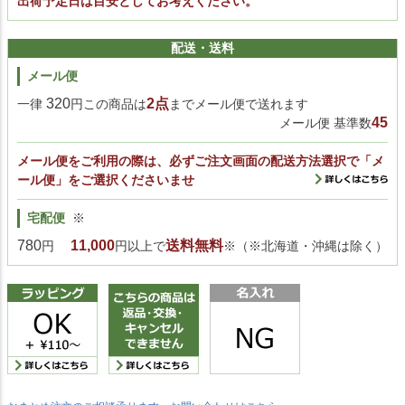
出荷予定日は目安としてお考えください。
配送・送料
メール便
320
2点
一律
円この商品は
までメール便で送れます
45
メール便 基準数
メール便をご利用の際は、必ずご注文画面の配送方法選択で「メ
ール便」をご選択くださいませ
宅配便
※
780
11,000
送料無料
円
円以上で
※（※北海道・沖縄は除く）