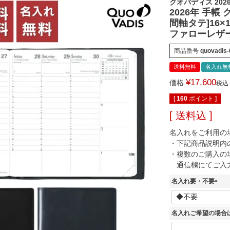
クオバディス 202
2026年 手帳
間軸タテ]16×
ファローレザー
商品番号
quovadis
送料無料
名入れ無
¥
17,600
価格
税込
[
160
ポイント ]
送料込
名入れをご利用の
・下記商品説明内
・複数のご購入の
通信欄にてご入
名入れ要・不要
(
必
須
名入れご希望の場合
)