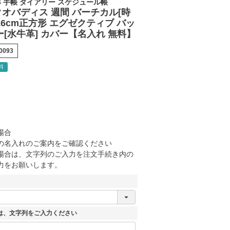
6 手帳 ダイアリー スケジュール帳
 クオバディス 週間 バーチカル[時
16cm正方形 エグゼクティブ バッ
[水牛革] カバー【名入れ 無料】
-0093
料
場合
の名入れのご案内をご確認ください
場合は、文字列のご入力を注文手続き内の
力をお願いします。
は、文字列をご入力ください