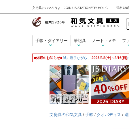
文房具にハマろうよ JOIN US STATIONERY HOLIC
手帳・ダイアリー
筆記具
ノート・メモ
フ
■休暇のお知らせ■
誠に勝手ながら、
2026/8/8(土)～8/16(日)
文房具の和気文具
/
手帳
/
クオバディス
/
週