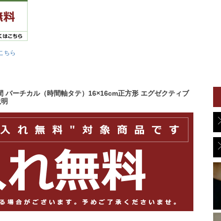
こちら
S 週間 バーチカル（時間軸タテ）16×16cm正方形 エグゼクティブ
説明