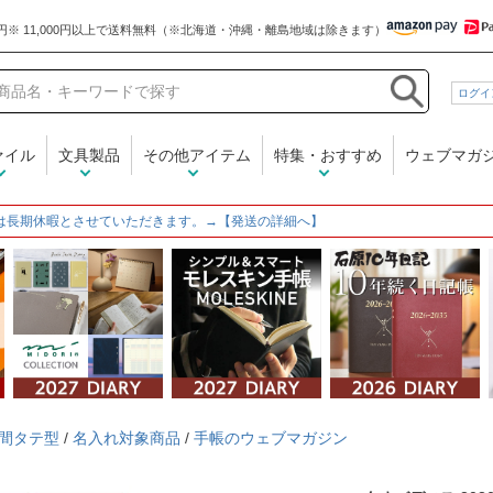
和気文具
ログイ
ァイル
文具製品
その他アイテム
特集・おすすめ
ウェブマガ
は長期休暇とさせていただきます。→【発送の詳細へ】
間タテ型
/
名入れ対象商品
/
手帳のウェブマガジン