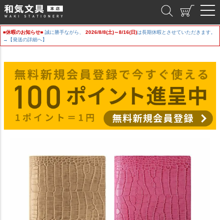
和気文具
■休暇のお知らせ■
誠に勝手ながら、
2026/8/8(土)～8/16(日)
は長期休暇とさせていただきます。
→【発送の詳細へ】