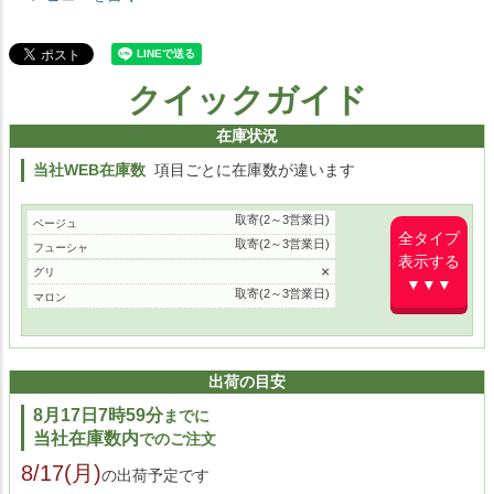
クイックガイド
在庫状況
当社WEB在庫数
項目ごとに在庫数が違います
取寄(2～3営業日)
ベージュ
全タイプ
取寄(2～3営業日)
フューシャ
表示する
×
グリ
▼▼▼
取寄(2～3営業日)
マロン
出荷の目安
8月17日7時59分
までに
当社在庫数内
でのご注文
8/17(月)
の出荷予定です