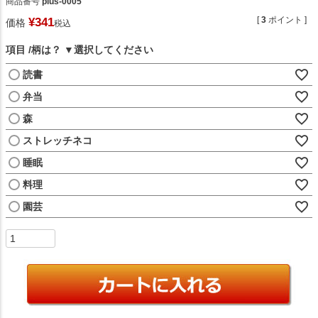
商品番号
plus-0005
[
3
ポイント ]
¥
341
価格
税込
項目
柄は？
読書
弁当
森
ストレッチネコ
睡眠
料理
園芸