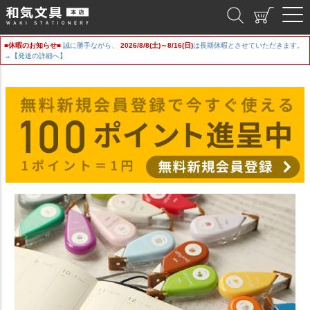
和気文具
■休暇のお知らせ■
誠に勝手ながら、
2026/8/8(土)～8/16(日)
は長期休暇とさせていただきます。
→【発送の詳細へ】