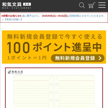
和気文具
■休暇のお知らせ■
誠に勝手ながら、
2026/8/8(土)～8/16(日)
は長期休暇とさせていただきます。
→【発送の詳細へ】