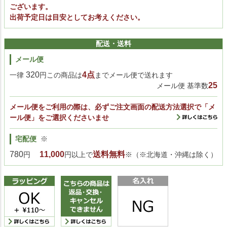
ございます。
出荷予定日は目安としてお考えください。
配送・送料
メール便
320
4点
一律
円この商品は
までメール便で送れます
25
メール便 基準数
メール便をご利用の際は、必ずご注文画面の配送方法選択で「メ
ール便」をご選択くださいませ
宅配便
※
780
11,000
送料無料
円
円以上で
※（※北海道・沖縄は除く）