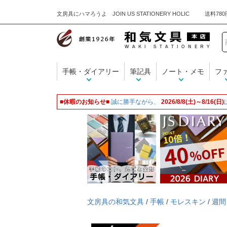
文房具にハマろうよ JOIN US STATIONERY HOLIC
手帳・ダイアリー
筆記具
ノート・メモ
フ
■休暇のお知らせ■
誠に勝手ながら、
2026/8/8(土)～8/16(日)
文房具の和気文具
/
手帳
/
モレスキン
/
週間