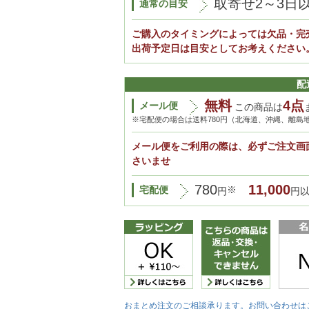
取寄せ2～3日
通常の目安
ご購入のタイミングによっては欠品・完
出荷予定日は目安としてお考えください
配
無料
4点
メール便
この商品は
※宅配便の場合は送料780円（北海道、沖縄、離島
メール便をご利用の際は、必ずご注文画
さいませ
780
11,000
宅配便
※
円
円
おまとめ注文のご相談承ります。お問い合わせは