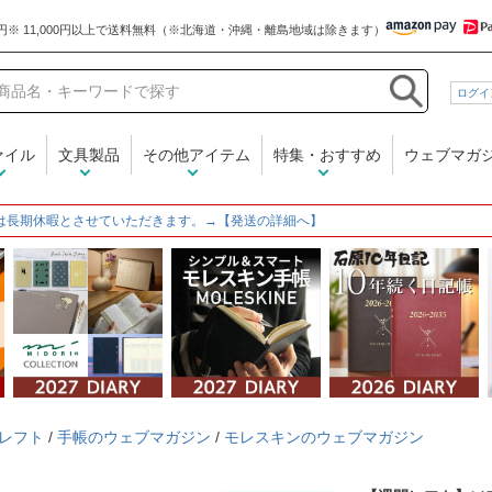
和気文具
ログイ
ァイル
文具製品
その他アイテム
特集・おすすめ
ウェブマガ
は長期休暇とさせていただきます。→【発送の詳細へ】
レフト
/
手帳のウェブマガジン
/
モレスキンのウェブマガジン