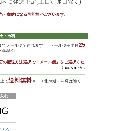
以内に発送予定(土日定休日除く)
売・廃盤になる可能性がございます。
。
送・送料
25
までメール便で送れます
メール便基準数
地域は除く）
面の配送方法選択で「メール便」をご選択くだ
送料無料
以上で
※（※北海道・沖縄は除く）
こちら