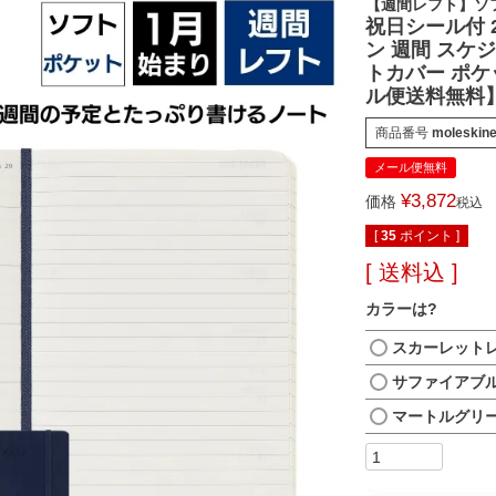
【週間レフト】ソ
祝日シール付 2
ン 週間 スケ
トカバー ポケ
ル便送料無料
商品番号
moleskin
メール便無料
¥
3,872
価格
税込
[
35
ポイント ]
送料込
カラーは?
スカーレット
サファイアブ
マートルグリ