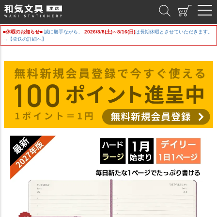
和気文具
■休暇のお知らせ■
誠に勝手ながら、
2026/8/8(土)～8/16(日)
は長期休暇とさせていただきます。
→【発送の詳細へ】