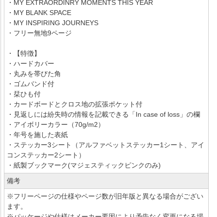
・MY EXTRAORDINRY MOMENTS THIS YEAR
・MY BLANK SPACE
・MY INSPIRING JOURNEYS
・フリー無地9ページ
・【特徴】
・ハードカバー
・丸みを帯びた角
・ゴムバンド付
・栞ひも付
・カードボードとクロス地の拡張ポケット付
・見返しには紛失時の情報を記載できる「In case of loss」の欄
・アイボリーカラー（70g/m2）
・年号を施した表紙
・ステッカー3シート（アルファベットステッカー1シート、アイ
コンステッカー2シート）
・紙製ブックマーク(マジェスティックピンクのみ)
備考
※フリーページの仕様やページ数が旧年版と異なる場合がござい
ます。
※パッケージや仕様はメーカー要因により予告なく変更になる場