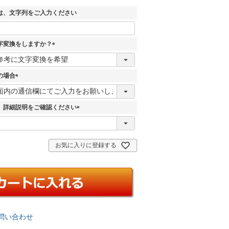
須
)
は、文字列をご入力ください
字変換をしますか？
(
必
須
の場合
)
(
必
須
、詳細説明をご確認ください
)
(
必
須
お気に入りに登録する
)
問い合わせ