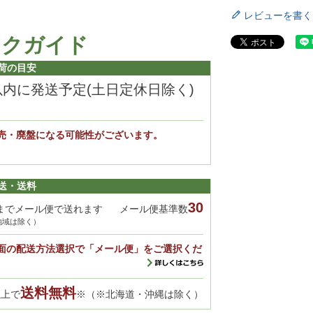
レビューを書く
ックガイド
荷の目安
以内に発送予定(土日定休日除く)
売・廃盤になる可能性がございます。
。
送・送料
30
までメール便で送れます
メール便基準数
地域は除く）
面の配送方法選択で「メール便」をご選択くだ
送料無料
以上で
※（※北海道・沖縄は除く）