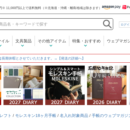
和気文具
ログイ
ァイル
文具製品
その他アイテム
特集・おすすめ
ウェブマガ
は長期休暇とさせていただきます。→【発送の詳細へ】
レフト
/
モレスキン18ヶ月手帳
/
名入れ対象商品
/
手帳のウェブマガジ