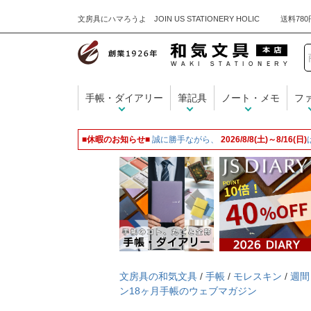
文房具にハマろうよ JOIN US STATIONERY HOLIC
手帳・ダイアリー
筆記具
ノート・メモ
フ
■休暇のお知らせ■
誠に勝手ながら、
2026/8/8(土)～8/16(日)
文房具の和気文具
/
手帳
/
モレスキン
/
週間
ン18ヶ月手帳のウェブマガジン