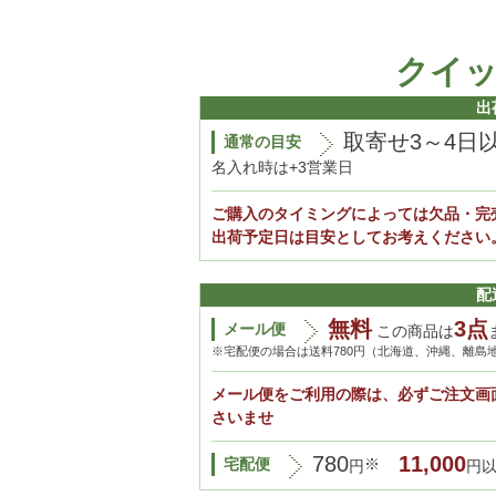
クイ
出
取寄せ3～4日
通常の目安
名入れ時は+3営業日
ご購入のタイミングによっては欠品・完
出荷予定日は目安としてお考えください
配
無料
3点
メール便
この商品は
※宅配便の場合は送料780円（北海道、沖縄、離島
メール便をご利用の際は、必ずご注文画
さいませ
780
11,000
宅配便
※
円
円