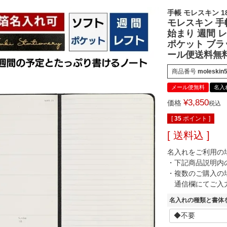
手帳 モレスキン 
モレスキン 手帳
始まり 週間 
ポケット ブ
ール便送料無料】
商品番号
moleskin
メール便無料
名入
¥
3,850
価格
税込
[
35
ポイント ]
送料込
名入れをご利用の
・下記商品説明内
・複数のご購入の
通信欄にてご入
名入れの種類と書体