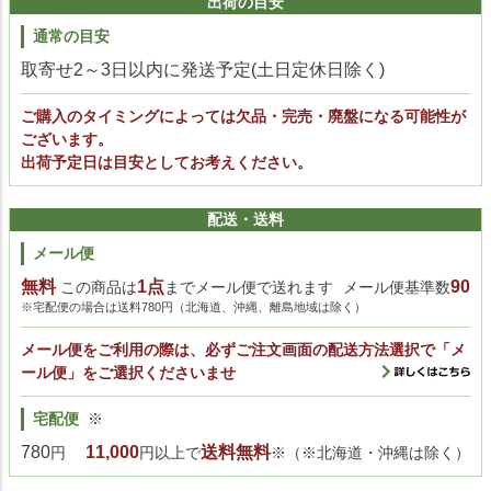
出荷の目安
通常の目安
取寄せ2～3日以内に発送予定(土日定休日除く)
ご購入のタイミングによっては欠品・完売・廃盤になる可能性が
ございます。
出荷予定日は目安としてお考えください。
配送・送料
メール便
無料
1点
90
この商品は
までメール便で送れます
メール便基準数
※宅配便の場合は送料780円（北海道、沖縄、離島地域は除く）
メール便をご利用の際は、必ずご注文画面の配送方法選択で「メ
ール便」をご選択くださいませ
宅配便
※
780
11,000
送料無料
円
円以上で
※（※北海道・沖縄は除く）