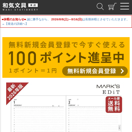
和気文具
■休暇のお知らせ■
誠に勝手ながら、
2026/8/8(土)～8/16(日)
は長期休暇とさせていただきます。
→【発送の詳細へ】