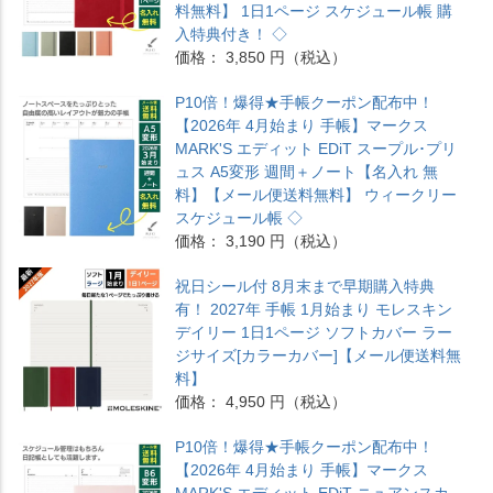
料無料】 1日1ページ スケジュール帳 購
入特典付き！ ◇
価格： 3,850 円（税込）
P10倍！爆得★手帳クーポン配布中！
【2026年 4月始まり 手帳】マークス
MARK'S エディット EDiT スープル･プリ
ュス A5変形 週間＋ノート【名入れ 無
料】【メール便送料無料】 ウィークリー
スケジュール帳 ◇
価格： 3,190 円（税込）
祝日シール付 8月末まで早期購入特典
有！ 2027年 手帳 1月始まり モレスキン
デイリー 1日1ページ ソフトカバー ラー
ジサイズ[カラーカバー]【メール便送料無
料】
価格： 4,950 円（税込）
P10倍！爆得★手帳クーポン配布中！
【2026年 4月始まり 手帳】マークス
MARK'S エディット EDiT ニュアンスカ