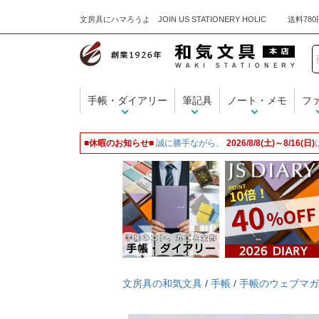
文房具にハマろうよ JOIN US STATIONERY HOLIC
手帳・ダイアリー
筆記具
ノート・メモ
フ
■休暇のお知らせ■
誠に勝手ながら、
2026/8/8(土)～8/16(日)
文房具の和気文具
/
手帳
/
手帳のウェブマガ