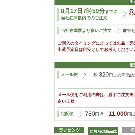
出
8
8月17日7時59分
までに
当社在庫数内でのご注文
当社在庫数より多いご注文
取寄せ
ご購入のタイミングによっては欠品・完
出荷予定日は目安としてお考えください
配
320
メール便
一律
円この商品は
メール便をご利用の際は、必ずご注文画
さいませ
780
11,000
宅配便
※
円
円