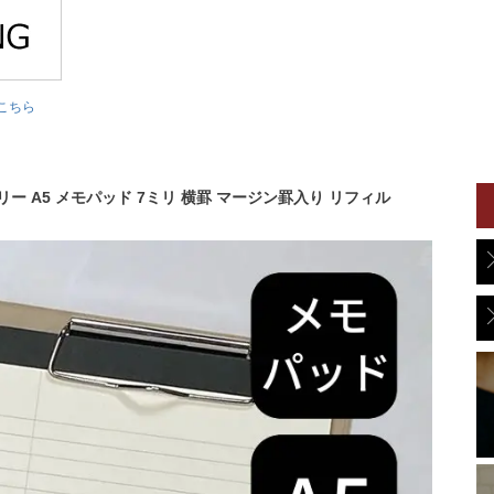
こちら
ー A5 メモパッド 7ミリ 横罫 マージン罫入り リフィル