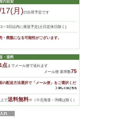
荷の目安
/17(月)
の出荷予定です
2～3日以内に発送予定(土日定休日除く)
売・廃盤になる可能性がございます。
。
送・送料
1点
までメール便で送れます
75
メール便 基準数
面の配送方法選択で「メール便」をご選択くだ
送料無料
以上で
※（※北海道・沖縄は除く）