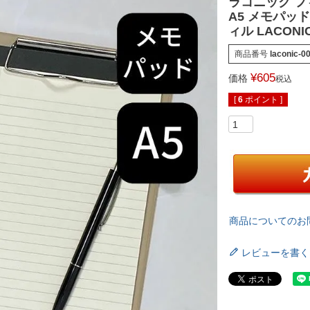
ラコニック フ
A5 メモパッド
ィル LACON
商品番号
laconic-0
¥
605
価格
税込
[
6
ポイント ]
商品についてのお
レビューを書く