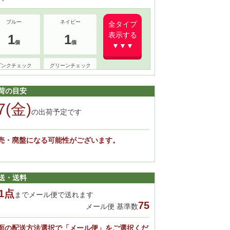
ブルー
ネイビー
全タイプ
表示する
1
1
▼▼▼
ピンクチェック
グリーンチェック
×
1
荷の目安
7(金)
の出荷予定です
売・廃盤になる可能性がございます。
。
送・送料
1点
までメール便で送れます
75
メール便 基準数
面の配送方法選択で「メール便」をご選択くだ