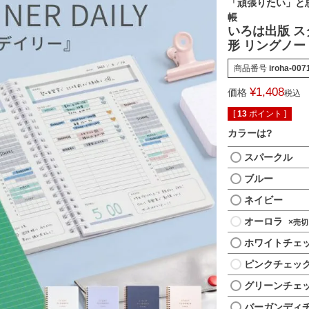
「頑張りたい」と
帳
いろは出版 ス
形 リングノート 
商品番号
iroha-007
¥
1,408
価格
税込
[
13
ポイント ]
カラーは?
スパークル
ブルー
ネイビー
オーロラ
×
ホワイトチェ
ピンクチェッ
グリーンチェ
バーガンディ