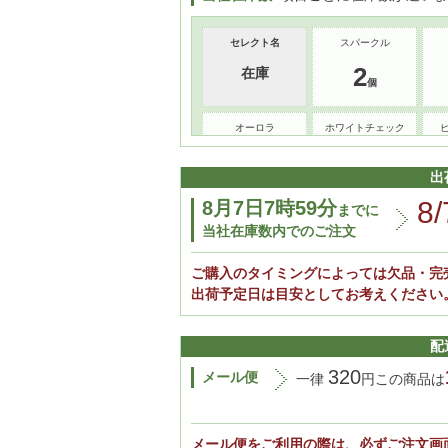
セレクト名
スパークル
2
在庫
オーロラ
ホワイトチェック
3
1
出
8/
8月7日7時59分
までに
バーガンディチェック
当社在庫数内でのご注文
1
ご購入のタイミングによっては欠品・完
出荷予定日は目安としてお考えください
配
320
メール便
一律
円この商品は
メール便をご利用の際は、必ずご注文画