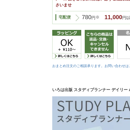
さいませ
780
11,000
宅配便
※
円
円
おまとめ注文のご相談承ります。お問い合わせは
いろは出版 スタディプランナー デイリー A5