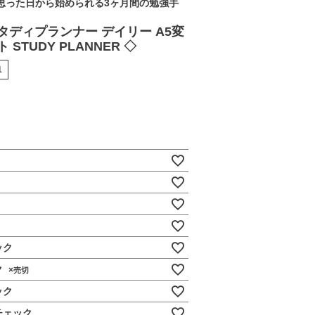
思った日から始められる3ヶ月間の勉強手
タディプランナー デイリー A5変
STUDY PLANNER ◇
1
ック
ク
×
ック
チェック