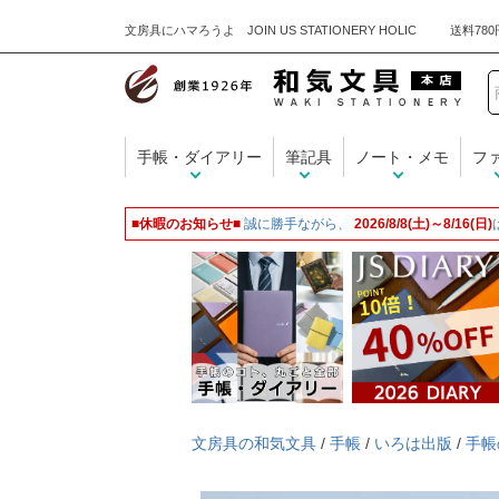
文房具にハマろうよ JOIN US STATIONERY HOLIC
手帳・ダイアリー
筆記具
ノート・メモ
フ
■休暇のお知らせ■
誠に勝手ながら、
2026/8/8(土)～8/16(日)
文房具の和気文具
/
手帳
/
いろは出版
/
手帳