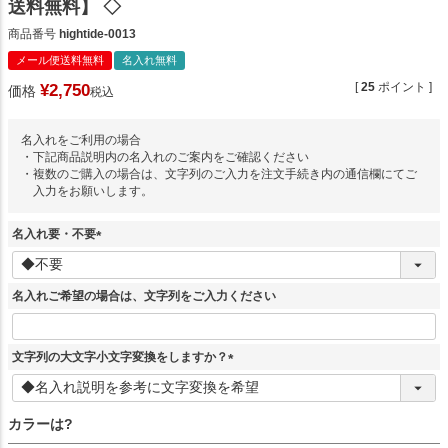
送料無料】 ◇
商品番号
hightide-0013
メール便送料無料
名入れ無料
[
25
ポイント ]
¥
2,750
価格
税込
名入れをご利用の場合
・下記商品説明内の名入れのご案内をご確認ください
・複数のご購入の場合は、文字列のご入力を注文手続き内の通信欄にてご
入力をお願いします。
名入れ要・不要
(
必
須
名入れご希望の場合は、文字列をご入力ください
)
文字列の大文字小文字変換をしますか？
(
必
須
カラーは?
)