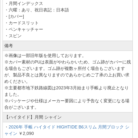
・月間インデックス
・六曜：あり、祝日表記：日本語
・[カバー]
・カードスリット
・ペンキャッチャー
・スピン
備考
※画像は一部旧年版を使用しております。
※カバー素材のPUは表面がやわらかいため、ゴム跡がカバーに残
る場合もございます。ゴム跡が複数ヶ所付く場合もございます
が、製品不良とは異なりますのであらかじめご了承の上お買い求
めください。
※主要都市地下鉄路線図は2023年3月始まり手帳より廃止となり
ました。
※パッケージや仕様はメーカー要因により予告なく変更になる場
合がございます。
【ハイタイド】月間 シャイン
・
2026年 手帳 ハイタイド HIGHTIDE B6スリム 月間ブロック シ
ャイン
￥2,090