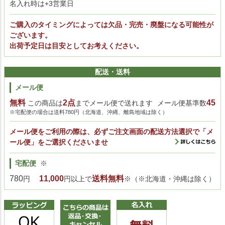
名入れ時は+3営業日
ご購入のタイミングによっては欠品・完売・廃盤になる可能性が
ございます。
出荷予定日は目安としてお考えください。
配送・送料
メール便
無料
2点
45
この商品は
までメール便で送れます
メール便基準数
※宅配便の場合は送料780円（北海道、沖縄、離島地域は除く）
メール便をご利用の際は、必ずご注文画面の配送方法選択で「メ
ール便」をご選択くださいませ
宅配便
※
780
11,000
送料無料
円
円以上で
※（※北海道・沖縄は除く）