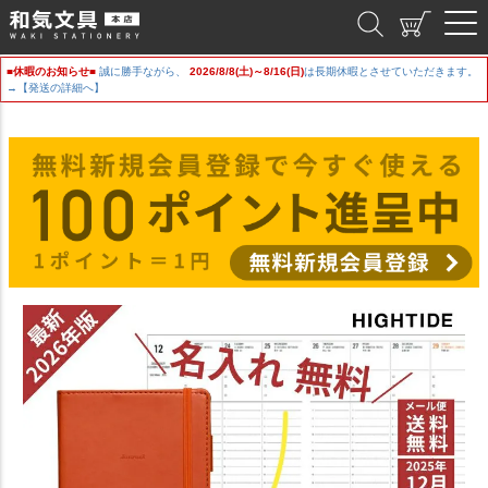
和気文具
■休暇のお知らせ■
誠に勝手ながら、
2026/8/8(土)～8/16(日)
は長期休暇とさせていただきます。
→【発送の詳細へ】