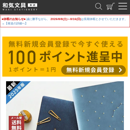
和気文具
■休暇のお知らせ■
誠に勝手ながら、
2026/8/8(土)～8/16(日)
は長期休暇とさせていただきます。
→【発送の詳細へ】