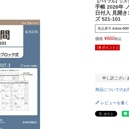
【バイブル】シス
手帳 2026年
日付入 見開き
ズ 521-101
商品番号
d-knx-000
¥
660
価格
税込
[
6
ポイント ]
申し訳ござい
商品についてのお
レビューを書く