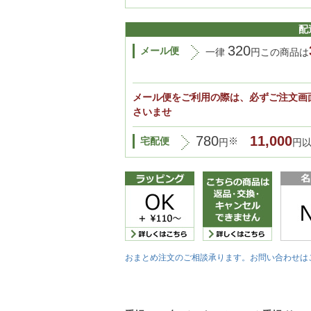
配
320
メール便
一律
円この商品は
メール便をご利用の際は、必ずご注文画
さいませ
780
11,000
宅配便
※
円
円
おまとめ注文のご相談承ります。お問い合わせは