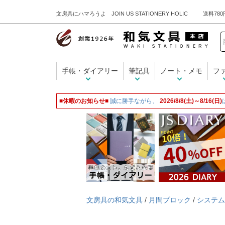
文房具にハマろうよ JOIN US STATIONERY HOLIC
手帳・ダイアリー
筆記具
ノート・メモ
フ
■休暇のお知らせ■
誠に勝手ながら、
2026/8/8(土)～8/16(日)
文房具の和気文具
/
月間ブロック
/
システム